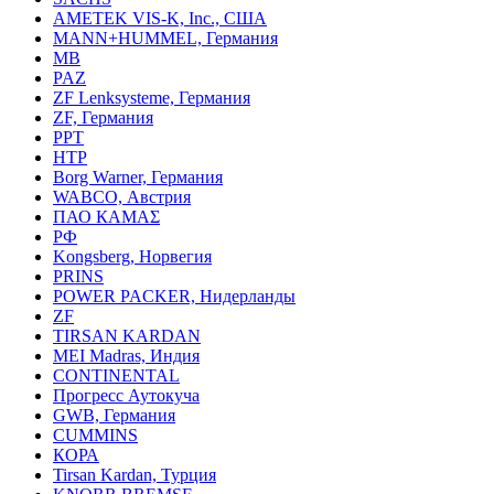
AMETEK VIS-K, Inc., США
MANN+HUMMEL, Германия
MB
PAZ
ZF Lenksysteme, Германия
ZF, Германия
PPT
HTP
Borg Warner, Германия
WABCO, Австрия
ПАО КАМАΣ
РФ
Kongsberg, Норвегия
PRINS
POWER PACKER, Нидерланды
ZF
TIRSAN KARDAN
MEI Madras, Индия
CONTINENTAL
Прогресс Аутокуча
GWB, Германия
CUMMINS
КОРА
Tirsan Kardan, Турция