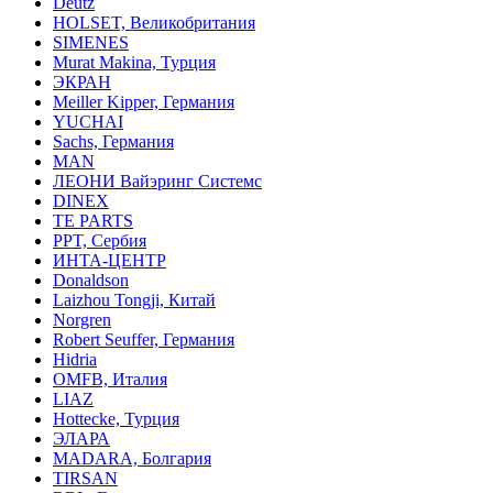
Deutz
HOLSET, Великобритания
SIMENES
Murat Makina, Турция
ЭКРАН
Meiller Kipper, Германия
YUCHAI
Sachs, Германия
MAN
ЛЕОНИ Вайэринг Системс
DINEX
TE PARTS
PPT, Сербия
ИНТА-ЦЕНТР
Donaldson
Laizhou Tongji, Китай
Norgren
Robert Seuffer, Германия
Hidria
OMFB, Италия
LIAZ
Hottecke, Турция
ЭЛАРА
MADARA, Болгария
TIRSAN