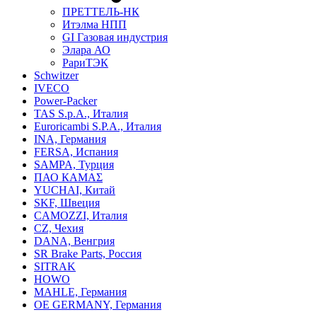
ПРЕТТЕЛЬ-НК
Итэлма НПП
GI Газовая индустрия
Элара АО
РариТЭК
Schwitzer
IVECO
Power-Packer
TAS S.p.A., Италия
Euroricambi S.P.A., Италия
INA, Германия
FERSA, Испания
SAMPA, Турция
ПАО КАМАΣ
YUCHAI, Китай
SKF, Швеция
CAMOZZI, Италия
CZ, Чехия
DANA, Венгрия
SR Brake Parts, Россия
SITRAK
HOWO
MAHLE, Германия
OE GERMANY, Германия