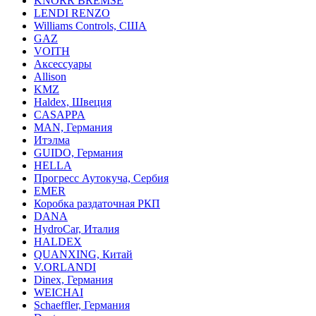
KNORR BREMSE
LENDI RENZO
Williams Controls, США
GAZ
VOITH
Аксессуары
Allison
KMZ
Haldex, Швеция
CASAPPA
MAN, Германия
Итэлма
GUIDO, Германия
HELLA
Прогресс Аутокуча, Сербия
EMER
Коробка раздаточная РКП
DANA
HydroCar, Италия
HALDEX
QUANXING, Китай
V.ORLANDI
Dinex, Германия
WEICHAI
Schaeffler, Германия