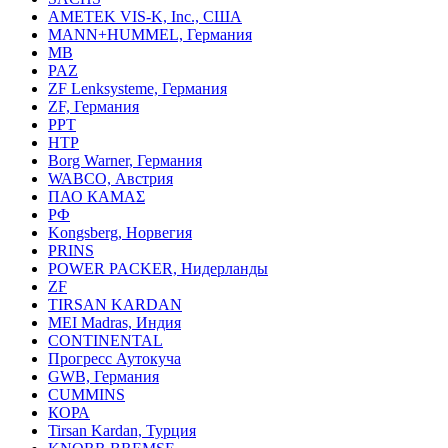
AMETEK VIS-K, Inc., США
MANN+HUMMEL, Германия
MB
PAZ
ZF Lenksysteme, Германия
ZF, Германия
PPT
HTP
Borg Warner, Германия
WABCO, Австрия
ПАО КАМАΣ
РФ
Kongsberg, Норвегия
PRINS
POWER PACKER, Нидерланды
ZF
TIRSAN KARDAN
MEI Madras, Индия
CONTINENTAL
Прогресс Аутокуча
GWB, Германия
CUMMINS
КОРА
Tirsan Kardan, Турция