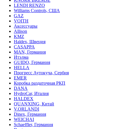
KNORR BREMSE
LENDI RENZO
Williams Controls, США
GAZ
VOITH
Аксессуары
Allison
KMZ
Haldex, Швеция
CASAPPA
MAN, Германия
Итэлма
GUIDO, Германия
HELLA
Прогресс Аутокуча, Сербия
EMER
Коробка раздаточная РКП
DANA
HydroCar, Италия
HALDEX
QUANXING, Китай
V.ORLANDI
Dinex, Германия
WEICHAI
Schaeffler, Германия