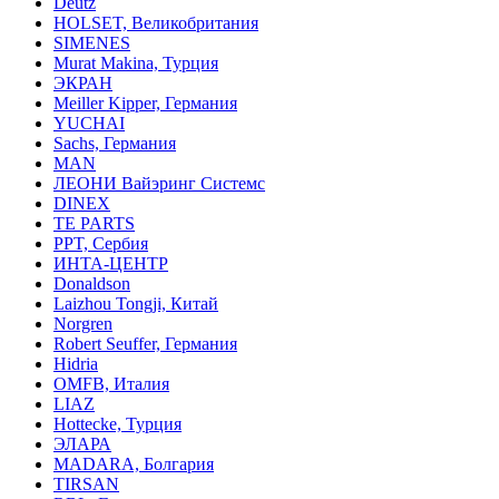
Deutz
HOLSET, Великобритания
SIMENES
Murat Makina, Турция
ЭКРАН
Meiller Kipper, Германия
YUCHAI
Sachs, Германия
MAN
ЛЕОНИ Вайэринг Системс
DINEX
TE PARTS
PPT, Сербия
ИНТА-ЦЕНТР
Donaldson
Laizhou Tongji, Китай
Norgren
Robert Seuffer, Германия
Hidria
OMFB, Италия
LIAZ
Hottecke, Турция
ЭЛАРА
MADARA, Болгария
TIRSAN