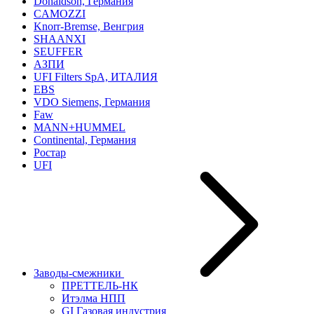
Donaldson, Германия
CAMOZZI
Knorr-Bremse, Венгрия
SHAANXI
SEUFFER
АЗПИ
UFI Filters SpA, ИТАЛИЯ
EBS
VDO Siemens, Германия
Faw
MANN+HUMMEL
Continental, Германия
Ростар
UFI
Заводы-смежники
ПРЕТТЕЛЬ-НК
Итэлма НПП
GI Газовая индустрия