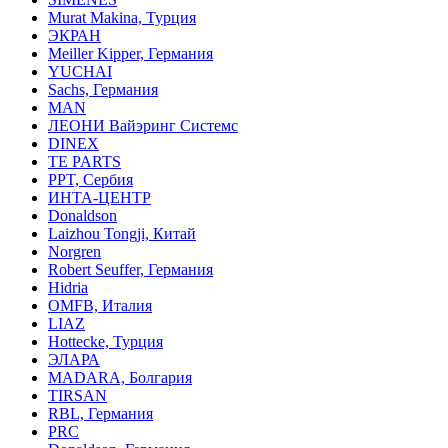
Murat Makina, Турция
ЭКРАН
Meiller Kipper, Германия
YUCHAI
Sachs, Германия
MAN
ЛЕОНИ Вайэринг Системс
DINEX
TE PARTS
PPT, Сербия
ИНТА-ЦЕНТР
Donaldson
Laizhou Tongji, Китай
Norgren
Robert Seuffer, Германия
Hidria
OMFB, Италия
LIAZ
Hottecke, Турция
ЭЛАРА
MADARA, Болгария
TIRSAN
RBL, Германия
PRC