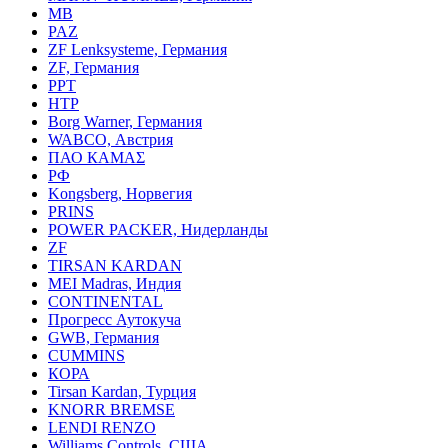
MB
PAZ
ZF Lenksysteme, Германия
ZF, Германия
PPT
HTP
Borg Warner, Германия
WABCO, Австрия
ПАО КАМАΣ
РФ
Kongsberg, Норвегия
PRINS
POWER PACKER, Нидерланды
ZF
TIRSAN KARDAN
MEI Madras, Индия
CONTINENTAL
Прогресс Аутокуча
GWB, Германия
CUMMINS
КОРА
Tirsan Kardan, Турция
KNORR BREMSE
LENDI RENZO
Williams Controls, США