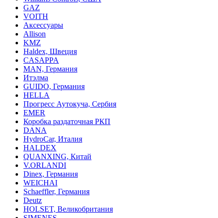
GAZ
VOITH
Аксессуары
Allison
KMZ
Haldex, Швеция
CASAPPA
MAN, Германия
Итэлма
GUIDO, Германия
HELLA
Прогресс Аутокуча, Сербия
EMER
Коробка раздаточная РКП
DANA
HydroCar, Италия
HALDEX
QUANXING, Китай
V.ORLANDI
Dinex, Германия
WEICHAI
Schaeffler, Германия
Deutz
HOLSET, Великобритания
SIMENES