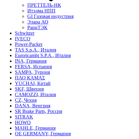
ПРЕТТЕЛЬ-НК
Итэлма НПП
GI Газовая индустрия
Элара АО
РариТЭК
Schwitzer
IVECO
Power-Packer
TAS S.p.A., Италия
Euroricambi S.P.A., Италия
INA, Германия
FERSA, Испания
SAMPA, Турция
ПАО КАМАΣ
YUCHAI, Китай
SKF, Швеция
CAMOZZI, Италия
CZ, Чехия
DANA, Венгрия
SR Brake Parts, Россия
SITRAK
HOWO
MAHLE, Германия
OE GERMANY, Германия