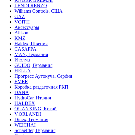
KNORR BREMSE
LENDI RENZO
Williams Controls, США
GAZ
VOITH
Аксессуары
Allison
KMZ
Haldex, Швеция
CASAPPA
MAN, Германия
Итэлма
GUIDO, Германия
HELLA
Прогресс Аутокуча, Сербия
EMER
Коробка раздаточная РКП
DANA
HydroCar, Италия
HALDEX
QUANXING, Китай
V.ORLANDI
Dinex, Германия
WEICHAI
Schaeffler, Германия