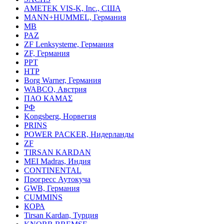
AMETEK VIS-K, Inc., США
MANN+HUMMEL, Германия
MB
PAZ
ZF Lenksysteme, Германия
ZF, Германия
PPT
HTP
Borg Warner, Германия
WABCO, Австрия
ПАО КАМАΣ
РФ
Kongsberg, Норвегия
PRINS
POWER PACKER, Нидерланды
ZF
TIRSAN KARDAN
MEI Madras, Индия
CONTINENTAL
Прогресс Аутокуча
GWB, Германия
CUMMINS
КОРА
Tirsan Kardan, Турция