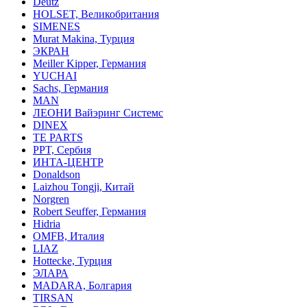
Deutz
HOLSET, Великобритания
SIMENES
Murat Makina, Турция
ЭКРАН
Meiller Kipper, Германия
YUCHAI
Sachs, Германия
MAN
ЛЕОНИ Вайэринг Системс
DINEX
TE PARTS
PPT, Сербия
ИНТА-ЦЕНТР
Donaldson
Laizhou Tongji, Китай
Norgren
Robert Seuffer, Германия
Hidria
OMFB, Италия
LIAZ
Hottecke, Турция
ЭЛАРА
MADARA, Болгария
TIRSAN