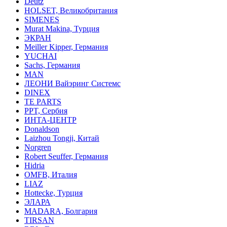
Deutz
HOLSET, Великобритания
SIMENES
Murat Makina, Турция
ЭКРАН
Meiller Kipper, Германия
YUCHAI
Sachs, Германия
MAN
ЛЕОНИ Вайэринг Системс
DINEX
TE PARTS
PPT, Сербия
ИНТА-ЦЕНТР
Donaldson
Laizhou Tongji, Китай
Norgren
Robert Seuffer, Германия
Hidria
OMFB, Италия
LIAZ
Hottecke, Турция
ЭЛАРА
MADARA, Болгария
TIRSAN