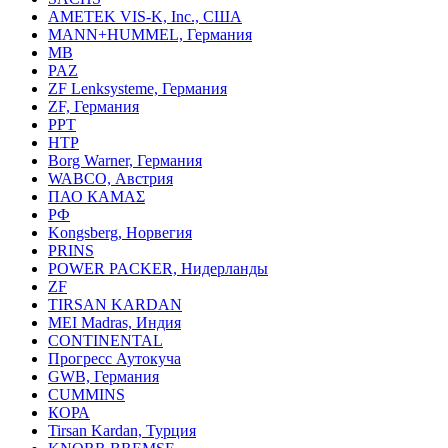
AMETEK VIS-K, Inc., США
MANN+HUMMEL, Германия
MB
PAZ
ZF Lenksysteme, Германия
ZF, Германия
PPT
HTP
Borg Warner, Германия
WABCO, Австрия
ПАО КАМАΣ
РФ
Kongsberg, Норвегия
PRINS
POWER PACKER, Нидерланды
ZF
TIRSAN KARDAN
MEI Madras, Индия
CONTINENTAL
Прогресс Аутокуча
GWB, Германия
CUMMINS
КОРА
Tirsan Kardan, Турция