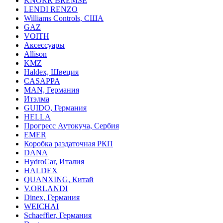
KNORR BREMSE
LENDI RENZO
Williams Controls, США
GAZ
VOITH
Аксессуары
Allison
KMZ
Haldex, Швеция
CASAPPA
MAN, Германия
Итэлма
GUIDO, Германия
HELLA
Прогресс Аутокуча, Сербия
EMER
Коробка раздаточная РКП
DANA
HydroCar, Италия
HALDEX
QUANXING, Китай
V.ORLANDI
Dinex, Германия
WEICHAI
Schaeffler, Германия