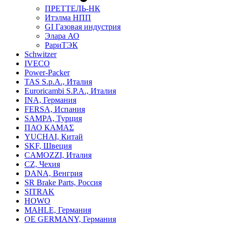
ПРЕТТЕЛЬ-НК
Итэлма НПП
GI Газовая индустрия
Элара АО
РариТЭК
Schwitzer
IVECO
Power-Packer
TAS S.p.A., Италия
Euroricambi S.P.A., Италия
INA, Германия
FERSA, Испания
SAMPA, Турция
ПАО КАМАΣ
YUCHAI, Китай
SKF, Швеция
CAMOZZI, Италия
CZ, Чехия
DANA, Венгрия
SR Brake Parts, Россия
SITRAK
HOWO
MAHLE, Германия
OE GERMANY, Германия