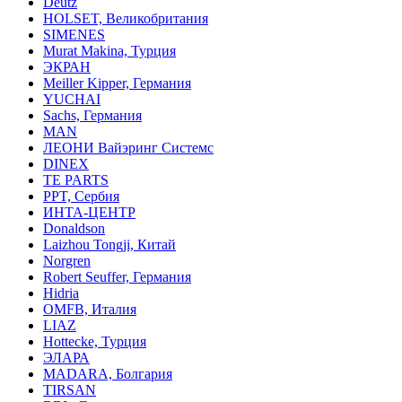
Deutz
HOLSET, Великобритания
SIMENES
Murat Makina, Турция
ЭКРАН
Meiller Kipper, Германия
YUCHAI
Sachs, Германия
MAN
ЛЕОНИ Вайэринг Системс
DINEX
TE PARTS
PPT, Сербия
ИНТА-ЦЕНТР
Donaldson
Laizhou Tongji, Китай
Norgren
Robert Seuffer, Германия
Hidria
OMFB, Италия
LIAZ
Hottecke, Турция
ЭЛАРА
MADARA, Болгария
TIRSAN