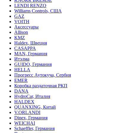
KNORR BREMSE
LENDI RENZO
Williams Controls, США
GAZ
VOITH
Аксессуары
Allison
KMZ
Haldex, Швеция
CASAPPA
MAN, Германия
Итэлма
GUIDO, Германия
HELLA
Прогресс Аутокуча, Сербия
EMER
Коробка раздаточная РКП
DANA
HydroCar, Италия
HALDEX
QUANXING, Китай
V.ORLANDI
Dinex, Германия
WEICHAI
Schaeffler, Германия