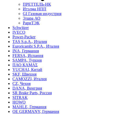
ПРЕТТЕЛЬ-НК
Итэлма НПП
GI Газовая индустрия
Элара АО
РариТЭК
Schwitzer
IVECO
Power-Packer
TAS S.p.A., Италия
Euroricambi S.P.A., Италия
INA, Германия
FERSA, Испания
SAMPA, Турция
ПАО КАМАΣ
YUCHAI, Китай
SKF, Швеция
CAMOZZI, Италия
CZ, Чехия
DANA, Венгрия
SR Brake Parts, Россия
SITRAK
HOWO
MAHLE, Германия
OE GERMANY, Германия