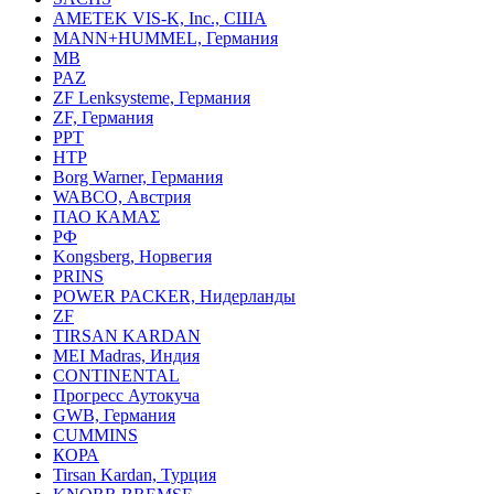
AMETEK VIS-K, Inc., США
MANN+HUMMEL, Германия
MB
PAZ
ZF Lenksysteme, Германия
ZF, Германия
PPT
HTP
Borg Warner, Германия
WABCO, Австрия
ПАО КАМАΣ
РФ
Kongsberg, Норвегия
PRINS
POWER PACKER, Нидерланды
ZF
TIRSAN KARDAN
MEI Madras, Индия
CONTINENTAL
Прогресс Аутокуча
GWB, Германия
CUMMINS
КОРА
Tirsan Kardan, Турция