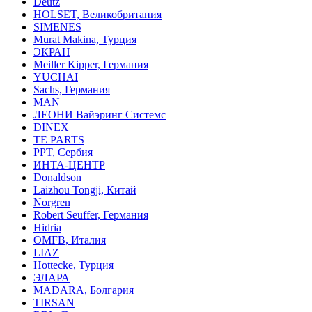
Deutz
HOLSET, Великобритания
SIMENES
Murat Makina, Турция
ЭКРАН
Meiller Kipper, Германия
YUCHAI
Sachs, Германия
MAN
ЛЕОНИ Вайэринг Системс
DINEX
TE PARTS
PPT, Сербия
ИНТА-ЦЕНТР
Donaldson
Laizhou Tongji, Китай
Norgren
Robert Seuffer, Германия
Hidria
OMFB, Италия
LIAZ
Hottecke, Турция
ЭЛАРА
MADARA, Болгария
TIRSAN