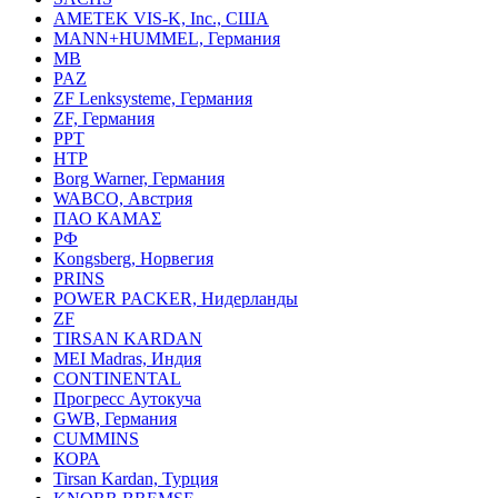
AMETEK VIS-K, Inc., США
MANN+HUMMEL, Германия
MB
PAZ
ZF Lenksysteme, Германия
ZF, Германия
PPT
HTP
Borg Warner, Германия
WABCO, Австрия
ПАО КАМАΣ
РФ
Kongsberg, Норвегия
PRINS
POWER PACKER, Нидерланды
ZF
TIRSAN KARDAN
MEI Madras, Индия
CONTINENTAL
Прогресс Аутокуча
GWB, Германия
CUMMINS
КОРА
Tirsan Kardan, Турция