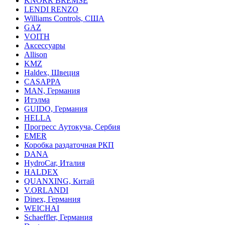
KNORR BREMSE
LENDI RENZO
Williams Controls, США
GAZ
VOITH
Аксессуары
Allison
KMZ
Haldex, Швеция
CASAPPA
MAN, Германия
Итэлма
GUIDO, Германия
HELLA
Прогресс Аутокуча, Сербия
EMER
Коробка раздаточная РКП
DANA
HydroCar, Италия
HALDEX
QUANXING, Китай
V.ORLANDI
Dinex, Германия
WEICHAI
Schaeffler, Германия