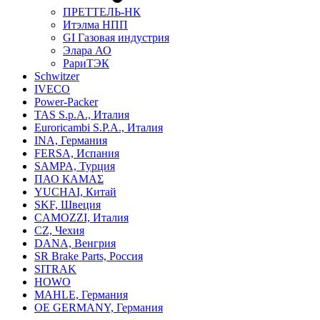
ПРЕТТЕЛЬ-НК
Итэлма НПП
GI Газовая индустрия
Элара АО
РариТЭК
Schwitzer
IVECO
Power-Packer
TAS S.p.A., Италия
Euroricambi S.P.A., Италия
INA, Германия
FERSA, Испания
SAMPA, Турция
ПАО КАМАΣ
YUCHAI, Китай
SKF, Швеция
CAMOZZI, Италия
CZ, Чехия
DANA, Венгрия
SR Brake Parts, Россия
SITRAK
HOWO
MAHLE, Германия
OE GERMANY, Германия