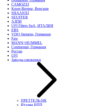
Donaldson, Германия
CAMOZZI
Knorr-Bremse, Венгрия
SHAANXI
SEUFFER
АЗПИ
UFI Filters SpA, ИТАЛИЯ
EBS
VDO Siemens, Германия
Faw
MANN+HUMMEL
Continental, Германия
Ростар
UFI
Заводы-смежники
ПРЕТТЕЛЬ-НК
Итэлма НПП