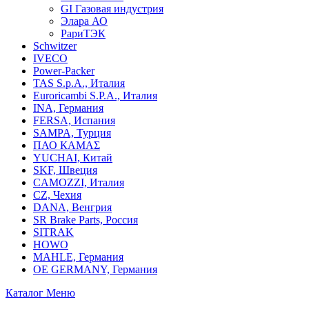
GI Газовая индустрия
Элара АО
РариТЭК
Schwitzer
IVECO
Power-Packer
TAS S.p.A., Италия
Euroricambi S.P.A., Италия
INA, Германия
FERSA, Испания
SAMPA, Турция
ПАО КАМАΣ
YUCHAI, Китай
SKF, Швеция
CAMOZZI, Италия
CZ, Чехия
DANA, Венгрия
SR Brake Parts, Россия
SITRAK
HOWO
MAHLE, Германия
OE GERMANY, Германия
Каталог
Меню