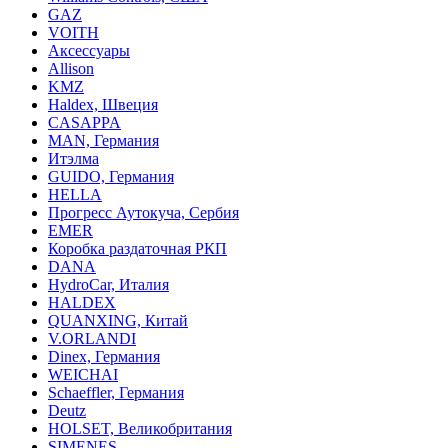
GAZ
VOITH
Аксессуары
Allison
KMZ
Haldex, Швеция
CASAPPA
MAN, Германия
Итэлма
GUIDO, Германия
HELLA
Прогресс Аутокуча, Сербия
EMER
Коробка раздаточная РКП
DANA
HydroCar, Италия
HALDEX
QUANXING, Китай
V.ORLANDI
Dinex, Германия
WEICHAI
Schaeffler, Германия
Deutz
HOLSET, Великобритания
SIMENES