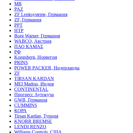
MB
PAZ
ZF Lenksysteme, Германия
ZF, Германия
PPT
HTP
Borg Warner, Германия
WABCO, Австрия
ПАО КАМАΣ
РФ
Kongsberg, Норвегия
PRINS
POWER PACKER, Нидерланды
ZF
TIRSAN KARDAN
MEI Madras, Индия
CONTINENTAL
Прогресс Аутокуча
GWB, Германия
CUMMINS
КОРА
Tirsan Kardan, Турция
KNORR BREMSE
LENDI RENZO
Williams Controls, США