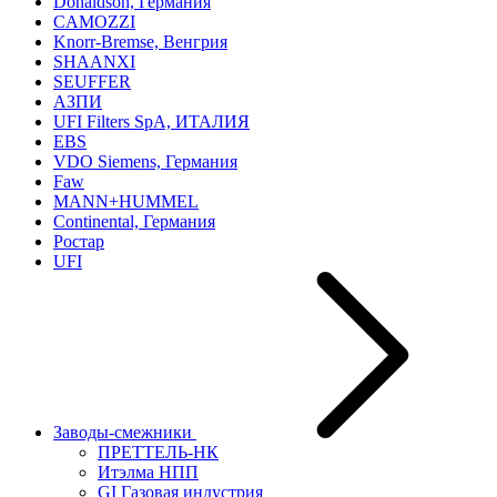
Donaldson, Германия
CAMOZZI
Knorr-Bremse, Венгрия
SHAANXI
SEUFFER
АЗПИ
UFI Filters SpA, ИТАЛИЯ
EBS
VDO Siemens, Германия
Faw
MANN+HUMMEL
Continental, Германия
Ростар
UFI
Заводы-смежники
ПРЕТТЕЛЬ-НК
Итэлма НПП
GI Газовая индустрия