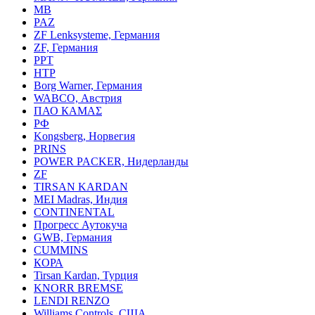
MB
PAZ
ZF Lenksysteme, Германия
ZF, Германия
PPT
HTP
Borg Warner, Германия
WABCO, Австрия
ПАО КАМАΣ
РФ
Kongsberg, Норвегия
PRINS
POWER PACKER, Нидерланды
ZF
TIRSAN KARDAN
MEI Madras, Индия
CONTINENTAL
Прогресс Аутокуча
GWB, Германия
CUMMINS
КОРА
Tirsan Kardan, Турция
KNORR BREMSE
LENDI RENZO
Williams Controls, США