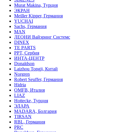
Murat Makina, Турция
ЭКРАН
Meiller Kipper, Германия
YUCHAI
Sachs, Германия
MAN
ЛЕОНИ Вайэринг Системс
DINEX
TE PARTS
PPT, Сербия
ИНТА-ЦЕНТР
Donaldson
Laizhou Tongji, Китай
Norgren
Robert Seuffer, Германия
Hidria
OMFB, Италия
LIAZ
Hottecke, Турция
ЭЛАРА
MADARA, Болгария
TIRSAN
RBL, Германия
PRC