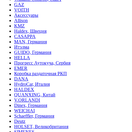
GAZ
VOITH
Аксессуары
Allison
KMZ
Haldex, Швеция
CASAPPA
MAN, Германия
Итэлма
GUIDO, Германия
HELLA
Прогресс Аутокуча, Сербия
EMER
Коробка раздаточная РКП
DANA
HydroCar, Италия
HALDEX
QUANXING, Китай
V.ORLANDI
Dinex, Германия
WEICHAI
Schaeffler, Германия
Deutz
HOLSET, Великобритания
SIMENES