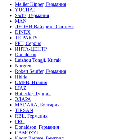
Meiller Kipper, Германия
YUCHAI
Sachs, Германия
MAN
ЛЕОНИ Вайэринг Системс
DINEX
TE PARTS
PPT, Сербия
ИНТА-ЦЕНТР
Donaldson
Laizhou Tongji, Китай
Norgren
Robert Seuffer, Германия
Hidria
OMFB, Италия
LIAZ
Hottecke, Турция
ЭЛАРА
MADARA, Болгария
TIRSAN
RBL, Германия
PRC
Donaldson, Германия
CAMOZZI
Knorr-Bremse, Венгрия