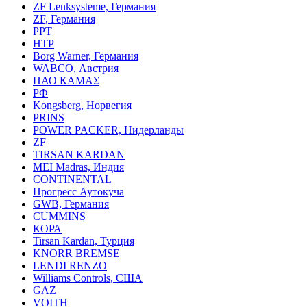
ZF Lenksysteme, Германия
ZF, Германия
PPT
HTP
Borg Warner, Германия
WABCO, Австрия
ПАО КАМАΣ
РФ
Kongsberg, Норвегия
PRINS
POWER PACKER, Нидерланды
ZF
TIRSAN KARDAN
MEI Madras, Индия
CONTINENTAL
Прогресс Аутокуча
GWB, Германия
CUMMINS
КОРА
Tirsan Kardan, Турция
KNORR BREMSE
LENDI RENZO
Williams Controls, США
GAZ
VOITH