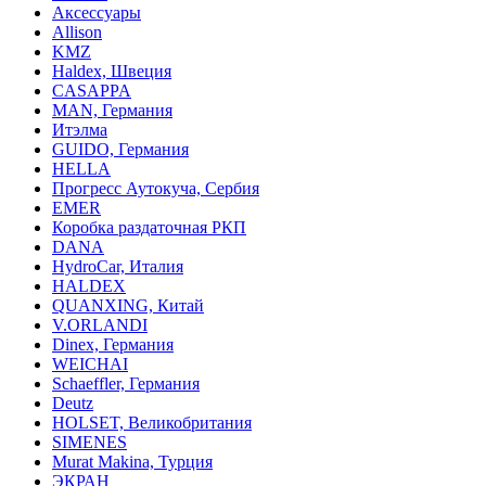
Аксессуары
Allison
KMZ
Haldex, Швеция
CASAPPA
MAN, Германия
Итэлма
GUIDO, Германия
HELLA
Прогресс Аутокуча, Сербия
EMER
Коробка раздаточная РКП
DANA
HydroCar, Италия
HALDEX
QUANXING, Китай
V.ORLANDI
Dinex, Германия
WEICHAI
Schaeffler, Германия
Deutz
HOLSET, Великобритания
SIMENES
Murat Makina, Турция
ЭКРАН