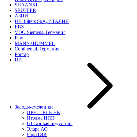
SHAANXI
SEUFFER
АЗПИ
UFI Filters SpA, ИТАЛИЯ
EBS
VDO Siemens, Германия
Faw
MANN+HUMMEL
Continental, Германия
Ростар
UFI
Заводы-смежники
ПРЕТТЕЛЬ-НК
Итэлма НПП
GI Газовая индустрия
Элара АО
РариТЭК