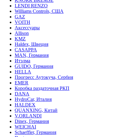
KNORR BREMSE
LENDI RENZO
Williams Controls, США
GAZ
VOITH
Аксессуары
Allison
KMZ
Haldex, Швеция
CASAPPA
MAN, Германия
Итэлма
GUIDO, Германия
HELLA
Прогресс Аутокуча, Сербия
EMER
Коробка раздаточная РКП
DANA
HydroCar, Италия
HALDEX
QUANXING, Китай
V.ORLANDI
Dinex, Германия
WEICHAI
Schaeffler, Германия