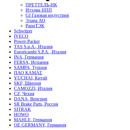
ПРЕТТЕЛЬ-НК
Итэлма НПП
GI Газовая индустрия
Элара АО
РариТЭК
Schwitzer
IVECO
Power-Packer
TAS S.p.A., Италия
Euroricambi S.P.A., Италия
INA, Германия
FERSA, Испания
SAMPA, Турция
ПАО КАМАΣ
YUCHAI, Китай
SKF, Швеция
CAMOZZI, Италия
CZ, Чехия
DANA, Венгрия
SR Brake Parts, Россия
SITRAK
HOWO
MAHLE, Германия
OE GERMANY, Германия