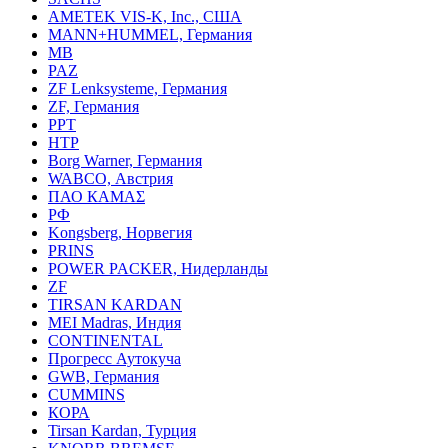
AMETEK VIS-K, Inc., США
MANN+HUMMEL, Германия
MB
PAZ
ZF Lenksysteme, Германия
ZF, Германия
PPT
HTP
Borg Warner, Германия
WABCO, Австрия
ПАО КАМАΣ
РФ
Kongsberg, Норвегия
PRINS
POWER PACKER, Нидерланды
ZF
TIRSAN KARDAN
MEI Madras, Индия
CONTINENTAL
Прогресс Аутокуча
GWB, Германия
CUMMINS
КОРА
Tirsan Kardan, Турция