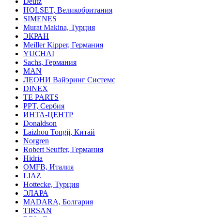
Deutz
HOLSET, Великобритания
SIMENES
Murat Makina, Турция
ЭКРАН
Meiller Kipper, Германия
YUCHAI
Sachs, Германия
MAN
ЛЕОНИ Вайэринг Системс
DINEX
TE PARTS
PPT, Сербия
ИНТА-ЦЕНТР
Donaldson
Laizhou Tongji, Китай
Norgren
Robert Seuffer, Германия
Hidria
OMFB, Италия
LIAZ
Hottecke, Турция
ЭЛАРА
MADARA, Болгария
TIRSAN