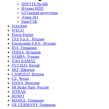
ПРЕТТЕЛЬ-НК
Итэлма НПП
GI Газовая индустрия
Элара АО
РариТЭК
Schwitzer
IVECO
Power-Packer
TAS S.p.A., Италия
Euroricambi S.P.A., Италия
INA, Германия
FERSA, Испания
SAMPA, Турция
ПАО КАМАΣ
YUCHAI, Китай
SKF, Швеция
CAMOZZI, Италия
CZ, Чехия
DANA, Венгрия
SR Brake Parts, Россия
SITRAK
HOWO
MAHLE, Германия
OE GERMANY, Германия