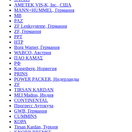
AMETEK VIS-K, Inc., США
MANN+HUMMEL, Германия
MB
PAZ
ZF Lenksysteme, Германия
ZF, Германия
PPT
HTP
Borg Warner, Германия
WABCO, Австрия
ПАО КАМАΣ
РФ
Kongsberg, Норвегия
PRINS
POWER PACKER, Нидерланды
ZF
TIRSAN KARDAN
MEI Madras, Индия
CONTINENTAL
Прогресс Аутокуча
GWB, Германия
CUMMINS
КОРА
Tirsan Kardan, Турция