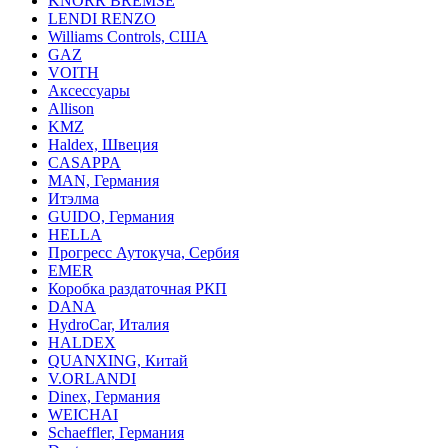
KNORR BREMSE
LENDI RENZO
Williams Controls, США
GAZ
VOITH
Аксессуары
Allison
KMZ
Haldex, Швеция
CASAPPA
MAN, Германия
Итэлма
GUIDO, Германия
HELLA
Прогресс Аутокуча, Сербия
EMER
Коробка раздаточная РКП
DANA
HydroCar, Италия
HALDEX
QUANXING, Китай
V.ORLANDI
Dinex, Германия
WEICHAI
Schaeffler, Германия