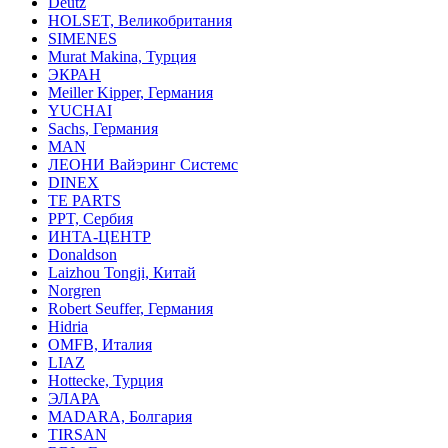
Deutz
HOLSET, Великобритания
SIMENES
Murat Makina, Турция
ЭКРАН
Meiller Kipper, Германия
YUCHAI
Sachs, Германия
MAN
ЛЕОНИ Вайэринг Системс
DINEX
TE PARTS
PPT, Сербия
ИНТА-ЦЕНТР
Donaldson
Laizhou Tongji, Китай
Norgren
Robert Seuffer, Германия
Hidria
OMFB, Италия
LIAZ
Hottecke, Турция
ЭЛАРА
MADARA, Болгария
TIRSAN