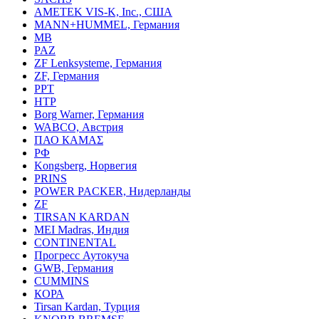
AMETEK VIS-K, Inc., США
MANN+HUMMEL, Германия
MB
PAZ
ZF Lenksysteme, Германия
ZF, Германия
PPT
HTP
Borg Warner, Германия
WABCO, Австрия
ПАО КАМАΣ
РФ
Kongsberg, Норвегия
PRINS
POWER PACKER, Нидерланды
ZF
TIRSAN KARDAN
MEI Madras, Индия
CONTINENTAL
Прогресс Аутокуча
GWB, Германия
CUMMINS
КОРА
Tirsan Kardan, Турция