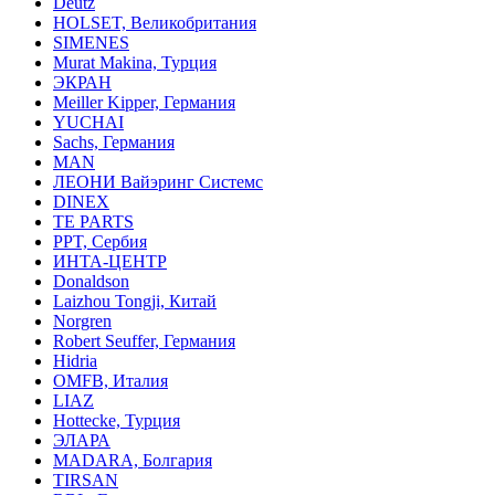
Deutz
HOLSET, Великобритания
SIMENES
Murat Makina, Турция
ЭКРАН
Meiller Kipper, Германия
YUCHAI
Sachs, Германия
MAN
ЛЕОНИ Вайэринг Системс
DINEX
TE PARTS
PPT, Сербия
ИНТА-ЦЕНТР
Donaldson
Laizhou Tongji, Китай
Norgren
Robert Seuffer, Германия
Hidria
OMFB, Италия
LIAZ
Hottecke, Турция
ЭЛАРА
MADARA, Болгария
TIRSAN