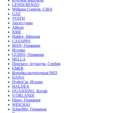
KNORR BREMSE
LENDI RENZO
Williams Controls, США
GAZ
VOITH
Аксессуары
Allison
KMZ
Haldex, Швеция
CASAPPA
MAN, Германия
Итэлма
GUIDO, Германия
HELLA
Прогресс Аутокуча, Сербия
EMER
Коробка раздаточная РКП
DANA
HydroCar, Италия
HALDEX
QUANXING, Китай
V.ORLANDI
Dinex, Германия
WEICHAI
Schaeffler, Германия