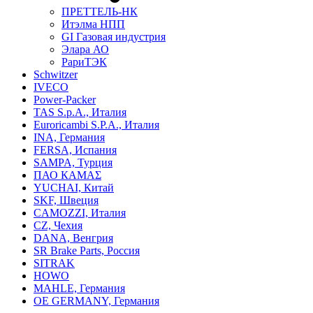
ПРЕТТЕЛЬ-НК
Итэлма НПП
GI Газовая индустрия
Элара АО
РариТЭК
Schwitzer
IVECO
Power-Packer
TAS S.p.A., Италия
Euroricambi S.P.A., Италия
INA, Германия
FERSA, Испания
SAMPA, Турция
ПАО КАМАΣ
YUCHAI, Китай
SKF, Швеция
CAMOZZI, Италия
CZ, Чехия
DANA, Венгрия
SR Brake Parts, Россия
SITRAK
HOWO
MAHLE, Германия
OE GERMANY, Германия