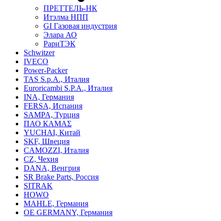
ПРЕТТЕЛЬ-НК
Итэлма НПП
GI Газовая индустрия
Элара АО
РариТЭК
Schwitzer
IVECO
Power-Packer
TAS S.p.A., Италия
Euroricambi S.P.A., Италия
INA, Германия
FERSA, Испания
SAMPA, Турция
ПАО КАМАΣ
YUCHAI, Китай
SKF, Швеция
CAMOZZI, Италия
CZ, Чехия
DANA, Венгрия
SR Brake Parts, Россия
SITRAK
HOWO
MAHLE, Германия
OE GERMANY, Германия