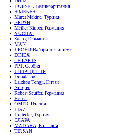
Deutz
HOLSET, Великобритания
SIMENES
Murat Makina, Турция
ЭКРАН
Meiller Kipper, Германия
YUCHAI
Sachs, Германия
MAN
ЛЕОНИ Вайэринг Системс
DINEX
TE PARTS
PPT, Сербия
ИНТА-ЦЕНТР
Donaldson
Laizhou Tongji, Китай
Norgren
Robert Seuffer, Германия
Hidria
OMFB, Италия
LIAZ
Hottecke, Турция
ЭЛАРА
MADARA, Болгария
TIRSAN