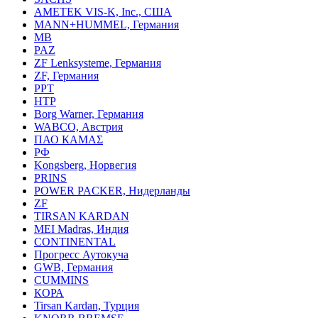
AMETEK VIS-K, Inc., США
MANN+HUMMEL, Германия
MB
PAZ
ZF Lenksysteme, Германия
ZF, Германия
PPT
HTP
Borg Warner, Германия
WABCO, Австрия
ПАО КАМАΣ
РФ
Kongsberg, Норвегия
PRINS
POWER PACKER, Нидерланды
ZF
TIRSAN KARDAN
MEI Madras, Индия
CONTINENTAL
Прогресс Аутокуча
GWB, Германия
CUMMINS
КОРА
Tirsan Kardan, Турция