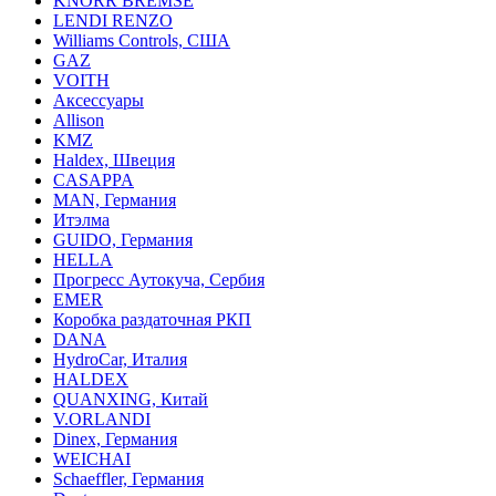
KNORR BREMSE
LENDI RENZO
Williams Controls, США
GAZ
VOITH
Аксессуары
Allison
KMZ
Haldex, Швеция
CASAPPA
MAN, Германия
Итэлма
GUIDO, Германия
HELLA
Прогресс Аутокуча, Сербия
EMER
Коробка раздаточная РКП
DANA
HydroCar, Италия
HALDEX
QUANXING, Китай
V.ORLANDI
Dinex, Германия
WEICHAI
Schaeffler, Германия