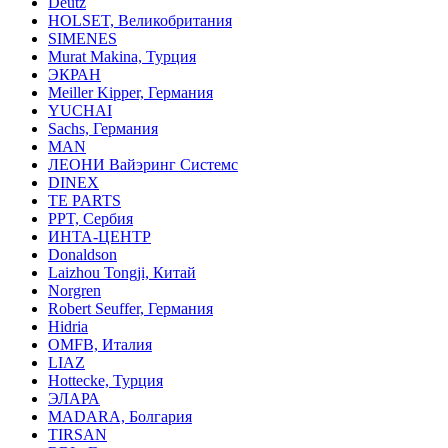
Deutz
HOLSET, Великобритания
SIMENES
Murat Makina, Турция
ЭКРАН
Meiller Kipper, Германия
YUCHAI
Sachs, Германия
MAN
ЛЕОНИ Вайэринг Системс
DINEX
TE PARTS
PPT, Сербия
ИНТА-ЦЕНТР
Donaldson
Laizhou Tongji, Китай
Norgren
Robert Seuffer, Германия
Hidria
OMFB, Италия
LIAZ
Hottecke, Турция
ЭЛАРА
MADARA, Болгария
TIRSAN