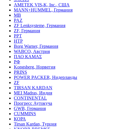
AMETEK VIS-K, Inc., США
MANN+HUMMEL, Германия
MB
PAZ
ZF Lenksysteme, Германия
ZF, Германия
PPT
HTP
Borg Warner, Германия
WABCO, Австрия
ПАО КАМАΣ
РФ
Kongsberg, Норвегия
PRINS
POWER PACKER, Нидерланды
ZF
TIRSAN KARDAN
MEI Madras, Индия
CONTINENTAL
Прогресс Аутокуча
GWB, Германия
CUMMINS
КОРА
Tirsan Kardan, Турция