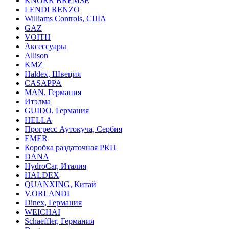
KNORR BREMSE
LENDI RENZO
Williams Controls, США
GAZ
VOITH
Аксессуары
Allison
KMZ
Haldex, Швеция
CASAPPA
MAN, Германия
Итэлма
GUIDO, Германия
HELLA
Прогресс Аутокуча, Сербия
EMER
Коробка раздаточная РКП
DANA
HydroCar, Италия
HALDEX
QUANXING, Китай
V.ORLANDI
Dinex, Германия
WEICHAI
Schaeffler, Германия