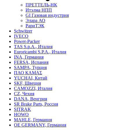
ПРЕТТЕЛЬ-НК
Итэлма НПП
GI Газовая индустрия
Элара АО
РариТЭК
Schwitzer
IVECO
Power-Packer
TAS S.p.A., Италия
Euroricambi S.P.A., Италия
INA, Германия
FERSA, Испания
SAMPA, Турция
ПАО КАМАΣ
YUCHAI, Китай
SKF, Швеция
CAMOZZI, Италия
CZ, Чехия
DANA, Венгрия
SR Brake Parts, Россия
SITRAK
HOWO
MAHLE, Германия
OE GERMANY, Германия