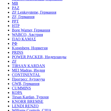
MB
PAZ
ZF Lenksysteme, Германия
ZF, Германия
PPT
HTP
Borg Warner, Германия
WABCO, Австрия
ПАО КАМАΣ
РФ
Kongsberg, Норвегия
PRINS
POWER PACKER, Нидерланды
ZF
TIRSAN KARDAN
MEI Madras, Индия
CONTINENTAL
Прогресс Аутокуча
GWB, Германия
CUMMINS
КОРА
Tirsan Kardan, Турция
KNORR BREMSE
LENDI RENZO
Williams Controls, США