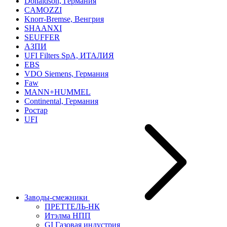
Donaldson, Германия
CAMOZZI
Knorr-Bremse, Венгрия
SHAANXI
SEUFFER
АЗПИ
UFI Filters SpA, ИТАЛИЯ
EBS
VDO Siemens, Германия
Faw
MANN+HUMMEL
Continental, Германия
Ростар
UFI
Заводы-смежники
ПРЕТТЕЛЬ-НК
Итэлма НПП
GI Газовая индустрия