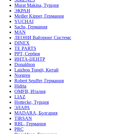
Murat Makina, Турция
ЭКРАН
Meiller Kipper, Германия
YUCHAI
Sachs, Германия
MAN
ЛЕОНИ Вайэринг Системс
DINEX
TE PARTS
PPT, Сербия
ИНТА-ЦЕНТР
Donaldson
Laizhou Tongji, Китай
Norgren
Robert Seuffer, Германия
Hidria
OMFB, Италия
LIAZ
Hottecke, Турция
ЭЛАРА
MADARA, Болгария
TIRSAN
RBL, Германия
PRC