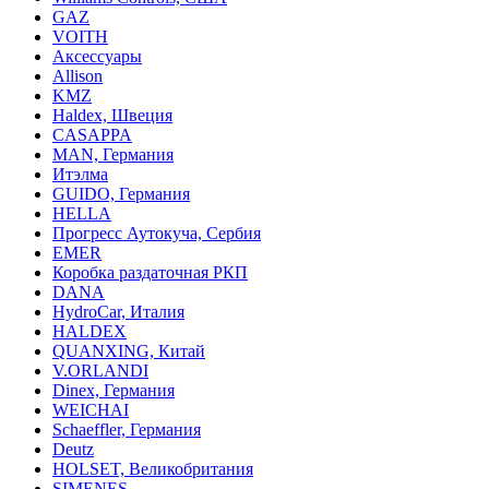
GAZ
VOITH
Аксессуары
Allison
KMZ
Haldex, Швеция
CASAPPA
MAN, Германия
Итэлма
GUIDO, Германия
HELLA
Прогресс Аутокуча, Сербия
EMER
Коробка раздаточная РКП
DANA
HydroCar, Италия
HALDEX
QUANXING, Китай
V.ORLANDI
Dinex, Германия
WEICHAI
Schaeffler, Германия
Deutz
HOLSET, Великобритания
SIMENES