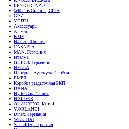
KNORR BREMSE
LENDI RENZO
Williams Controls, США
GAZ
VOITH
Аксессуары
Allison
KMZ
Haldex, Швеция
CASAPPA
MAN, Германия
Итэлма
GUIDO, Германия
HELLA
Прогресс Аутокуча, Сербия
EMER
Коробка раздаточная РКП
DANA
HydroCar, Италия
HALDEX
QUANXING, Китай
V.ORLANDI
Dinex, Германия
WEICHAI
Schaeffler, Германия