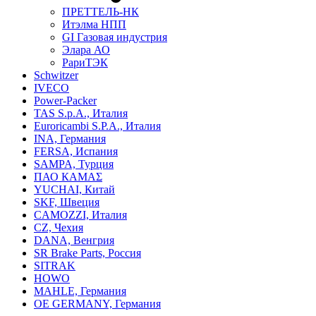
ПРЕТТЕЛЬ-НК
Итэлма НПП
GI Газовая индустрия
Элара АО
РариТЭК
Schwitzer
IVECO
Power-Packer
TAS S.p.A., Италия
Euroricambi S.P.A., Италия
INA, Германия
FERSA, Испания
SAMPA, Турция
ПАО КАМАΣ
YUCHAI, Китай
SKF, Швеция
CAMOZZI, Италия
CZ, Чехия
DANA, Венгрия
SR Brake Parts, Россия
SITRAK
HOWO
MAHLE, Германия
OE GERMANY, Германия