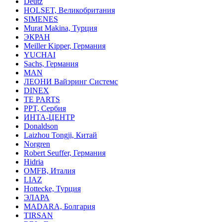
Deutz
HOLSET, Великобритания
SIMENES
Murat Makina, Турция
ЭКРАН
Meiller Kipper, Германия
YUCHAI
Sachs, Германия
MAN
ЛЕОНИ Вайэринг Системс
DINEX
TE PARTS
PPT, Сербия
ИНТА-ЦЕНТР
Donaldson
Laizhou Tongji, Китай
Norgren
Robert Seuffer, Германия
Hidria
OMFB, Италия
LIAZ
Hottecke, Турция
ЭЛАРА
MADARA, Болгария
TIRSAN