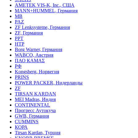
AMETEK VIS-K, Inc., США
MANN+HUMMEL, Германия
MB
PAZ
ZF Lenksysteme, Германия
ZF, Германия
PPT
HTP
Borg Warner, Германия
WABCO, Австрия
ПАО КАМАΣ
РФ
Kongsberg, Норвегия
PRINS
POWER PACKER, Нидерланды
ZF
TIRSAN KARDAN
MEI Madras, Индия
CONTINENTAL
Прогресс Аутокуча
GWB, Германия
CUMMINS
КОРА
Tirsan Kardan, Турция