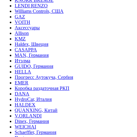
KNORR BREMSE
LENDI RENZO
Williams Controls, США
GAZ
VOITH
Аксессуары
Allison
KMZ
Haldex, Швеция
CASAPPA
MAN, Германия
Итэлма
GUIDO, Германия
HELLA
Прогресс Аутокуча, Сербия
EMER
Коробка раздаточная РКП
DANA
HydroCar, Италия
HALDEX
QUANXING, Китай
V.ORLANDI
Dinex, Германия
WEICHAI
Schaeffler, Германия