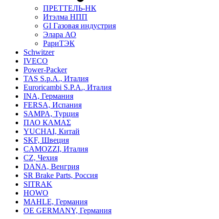
ПРЕТТЕЛЬ-НК
Итэлма НПП
GI Газовая индустрия
Элара АО
РариТЭК
Schwitzer
IVECO
Power-Packer
TAS S.p.A., Италия
Euroricambi S.P.A., Италия
INA, Германия
FERSA, Испания
SAMPA, Турция
ПАО КАМАΣ
YUCHAI, Китай
SKF, Швеция
CAMOZZI, Италия
CZ, Чехия
DANA, Венгрия
SR Brake Parts, Россия
SITRAK
HOWO
MAHLE, Германия
OE GERMANY, Германия