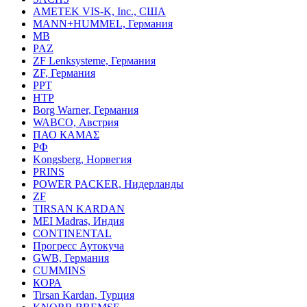
AMETEK VIS-K, Inc., США
MANN+HUMMEL, Германия
MB
PAZ
ZF Lenksysteme, Германия
ZF, Германия
PPT
HTP
Borg Warner, Германия
WABCO, Австрия
ПАО КАМАΣ
РФ
Kongsberg, Норвегия
PRINS
POWER PACKER, Нидерланды
ZF
TIRSAN KARDAN
MEI Madras, Индия
CONTINENTAL
Прогресс Аутокуча
GWB, Германия
CUMMINS
КОРА
Tirsan Kardan, Турция