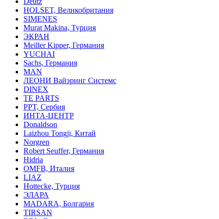
Deutz
HOLSET, Великобритания
SIMENES
Murat Makina, Турция
ЭКРАН
Meiller Kipper, Германия
YUCHAI
Sachs, Германия
MAN
ЛЕОНИ Вайэринг Системс
DINEX
TE PARTS
PPT, Сербия
ИНТА-ЦЕНТР
Donaldson
Laizhou Tongji, Китай
Norgren
Robert Seuffer, Германия
Hidria
OMFB, Италия
LIAZ
Hottecke, Турция
ЭЛАРА
MADARA, Болгария
TIRSAN