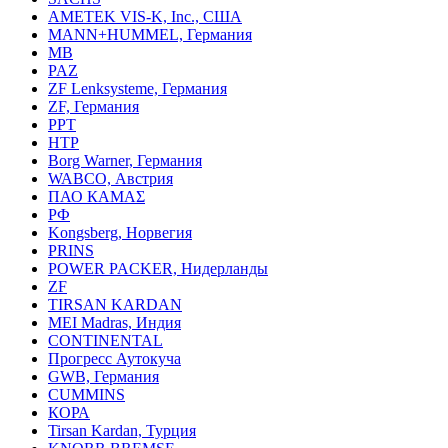
AMETEK VIS-K, Inc., США
MANN+HUMMEL, Германия
MB
PAZ
ZF Lenksysteme, Германия
ZF, Германия
PPT
HTP
Borg Warner, Германия
WABCO, Австрия
ПАО КАМАΣ
РФ
Kongsberg, Норвегия
PRINS
POWER PACKER, Нидерланды
ZF
TIRSAN KARDAN
MEI Madras, Индия
CONTINENTAL
Прогресс Аутокуча
GWB, Германия
CUMMINS
КОРА
Tirsan Kardan, Турция