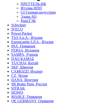
ПРЕТТЕЛЬ-НК
Итэлма НПП
GI Газовая индустрия
Элара АО
РариТЭК
Schwitzer
IVECO
Power-Packer
TAS S.p.A., Италия
Euroricambi S.P.A., Италия
INA, Германия
FERSA, Испания
SAMPA, Турция
ПАО КАМАΣ
YUCHAI, Китай
SKF, Швеция
CAMOZZI, Италия
CZ, Чехия
DANA, Венгрия
SR Brake Parts, Россия
SITRAK
HOWO
MAHLE, Германия
OE GERMANY, Германия