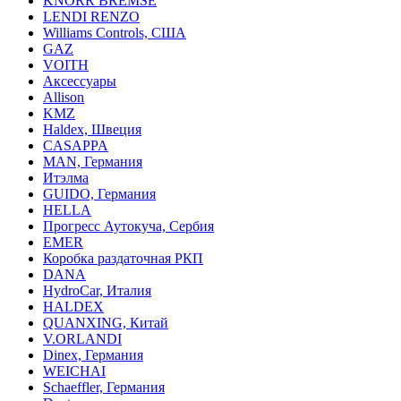
KNORR BREMSE
LENDI RENZO
Williams Controls, США
GAZ
VOITH
Аксессуары
Allison
KMZ
Haldex, Швеция
CASAPPA
MAN, Германия
Итэлма
GUIDO, Германия
HELLA
Прогресс Аутокуча, Сербия
EMER
Коробка раздаточная РКП
DANA
HydroCar, Италия
HALDEX
QUANXING, Китай
V.ORLANDI
Dinex, Германия
WEICHAI
Schaeffler, Германия