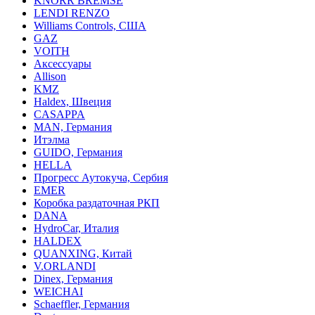
KNORR BREMSE
LENDI RENZO
Williams Controls, США
GAZ
VOITH
Аксессуары
Allison
KMZ
Haldex, Швеция
CASAPPA
MAN, Германия
Итэлма
GUIDO, Германия
HELLA
Прогресс Аутокуча, Сербия
EMER
Коробка раздаточная РКП
DANA
HydroCar, Италия
HALDEX
QUANXING, Китай
V.ORLANDI
Dinex, Германия
WEICHAI
Schaeffler, Германия