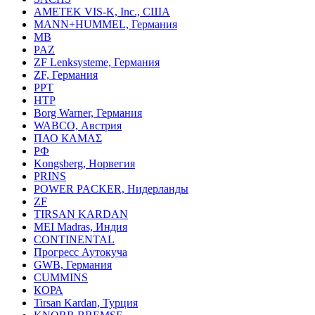
AMETEK VIS-K, Inc., США
MANN+HUMMEL, Германия
MB
PAZ
ZF Lenksysteme, Германия
ZF, Германия
PPT
HTP
Borg Warner, Германия
WABCO, Австрия
ПАО КАМАΣ
РФ
Kongsberg, Норвегия
PRINS
POWER PACKER, Нидерланды
ZF
TIRSAN KARDAN
MEI Madras, Индия
CONTINENTAL
Прогресс Аутокуча
GWB, Германия
CUMMINS
КОРА
Tirsan Kardan, Турция