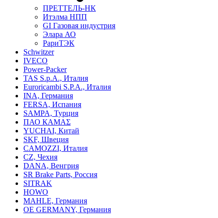
ПРЕТТЕЛЬ-НК
Итэлма НПП
GI Газовая индустрия
Элара АО
РариТЭК
Schwitzer
IVECO
Power-Packer
TAS S.p.A., Италия
Euroricambi S.P.A., Италия
INA, Германия
FERSA, Испания
SAMPA, Турция
ПАО КАМАΣ
YUCHAI, Китай
SKF, Швеция
CAMOZZI, Италия
CZ, Чехия
DANA, Венгрия
SR Brake Parts, Россия
SITRAK
HOWO
MAHLE, Германия
OE GERMANY, Германия