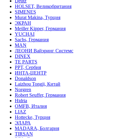
Deutz
HOLSET, Великобритания
SIMENES
Murat Makina, Турция
ЭКРАН
Meiller Kipper, Германия
YUCHAI
Sachs, Германия
MAN
ЛЕОНИ Вайэринг Системс
DINEX
TE PARTS
PPT, Сербия
ИНТА-ЦЕНТР
Donaldson
Laizhou Tongji, Китай
Norgren
Robert Seuffer, Германия
Hidria
OMFB, Италия
LIAZ
Hottecke, Турция
ЭЛАРА
MADARA, Болгария
TIRSAN