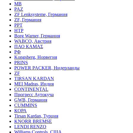
MB
PAZ
ZF Lenksysteme, Германия
ZF, Германия
PPT
HTP
Borg Warner, Германия
WABCO, Австрия
ПАО КАМАΣ
РФ
Kongsberg, Норвегия
PRINS
POWER PACKER, Нидерланды
ZF
TIRSAN KARDAN
MEI Madras, Индия
CONTINENTAL
Прогресс Аутокуча
GWB, Германия
CUMMINS
КОРА
Tirsan Kardan, Турция
KNORR BREMSE
LENDI RENZO
Williams Controls, США