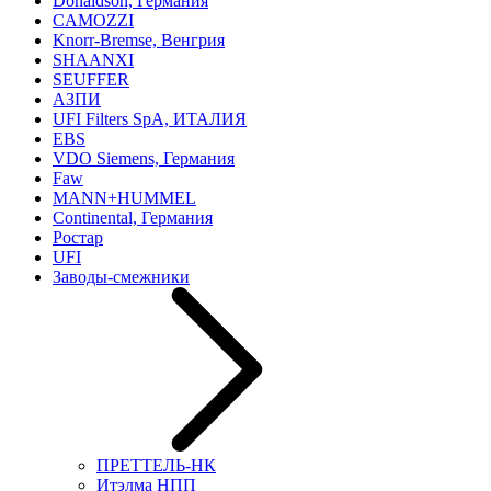
Donaldson, Германия
CAMOZZI
Knorr-Bremse, Венгрия
SHAANXI
SEUFFER
АЗПИ
UFI Filters SpA, ИТАЛИЯ
EBS
VDO Siemens, Германия
Faw
MANN+HUMMEL
Continental, Германия
Ростар
UFI
Заводы-смежники
ПРЕТТЕЛЬ-НК
Итэлма НПП