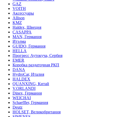
GAZ
VOITH
Аксессуары
Allison
KMZ
Haldex, Швеция
CASAPPA
MAN, Германия
Итэлма
GUIDO, Германия
HELLA
Прогресс Аутокуча, Сербия
EMER
Коробка раздаточная РКП
DANA
HydroCar, Италия
HALDEX
QUANXING, Китай
V.ORLANDI
Dinex, Германия
WEICHAI
Schaeffler, Германия
Deutz
HOLSET, Великобритания
SIMENES