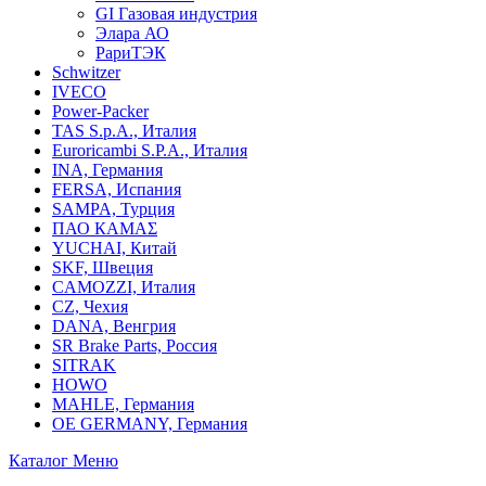
GI Газовая индустрия
Элара АО
РариТЭК
Schwitzer
IVECO
Power-Packer
TAS S.p.A., Италия
Euroricambi S.P.A., Италия
INA, Германия
FERSA, Испания
SAMPA, Турция
ПАО КАМАΣ
YUCHAI, Китай
SKF, Швеция
CAMOZZI, Италия
CZ, Чехия
DANA, Венгрия
SR Brake Parts, Россия
SITRAK
HOWO
MAHLE, Германия
OE GERMANY, Германия
Каталог
Меню