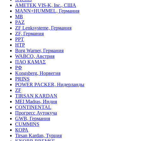
AMETEK VIS-K, Inc., США
MANN+HUMMEL, Германия
MB
PAZ
ZF Lenksysteme, Германия
ZF, Германия
PPT
HTP
Borg Warner, Германия
WABCO, Австрия
ПАО КАМАΣ
РФ
Kongsberg, Норвегия
PRINS
POWER PACKER, Нидерланды
ZF
TIRSAN KARDAN
MEI Madras, Индия
CONTINENTAL
Прогресс Аутокуча
GWB, Германия
CUMMINS
КОРА
Tirsan Kardan, Турция