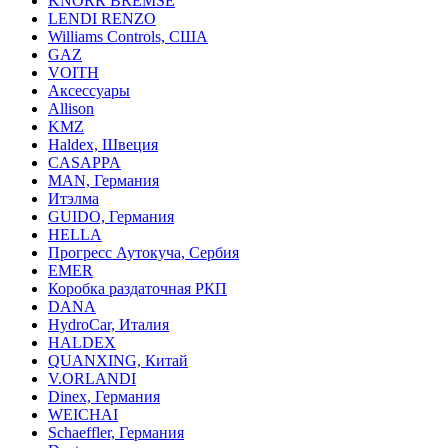
KNORR BREMSE
LENDI RENZO
Williams Controls, США
GAZ
VOITH
Аксессуары
Allison
KMZ
Haldex, Швеция
CASAPPA
MAN, Германия
Итэлма
GUIDO, Германия
HELLA
Прогресс Аутокуча, Сербия
EMER
Коробка раздаточная РКП
DANA
HydroCar, Италия
HALDEX
QUANXING, Китай
V.ORLANDI
Dinex, Германия
WEICHAI
Schaeffler, Германия