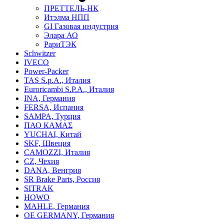
ПРЕТТЕЛЬ-НК
Итэлма НПП
GI Газовая индустрия
Элара АО
РариТЭК
Schwitzer
IVECO
Power-Packer
TAS S.p.A., Италия
Euroricambi S.P.A., Италия
INA, Германия
FERSA, Испания
SAMPA, Турция
ПАО КАМАΣ
YUCHAI, Китай
SKF, Швеция
CAMOZZI, Италия
CZ, Чехия
DANA, Венгрия
SR Brake Parts, Россия
SITRAK
HOWO
MAHLE, Германия
OE GERMANY, Германия