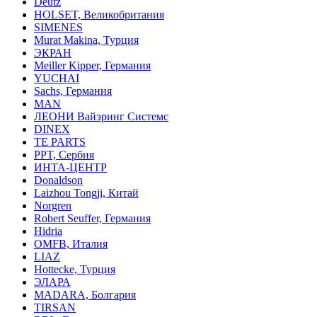
Deutz
HOLSET, Великобритания
SIMENES
Murat Makina, Турция
ЭКРАН
Meiller Kipper, Германия
YUCHAI
Sachs, Германия
MAN
ЛЕОНИ Вайэринг Системс
DINEX
TE PARTS
PPT, Сербия
ИНТА-ЦЕНТР
Donaldson
Laizhou Tongji, Китай
Norgren
Robert Seuffer, Германия
Hidria
OMFB, Италия
LIAZ
Hottecke, Турция
ЭЛАРА
MADARA, Болгария
TIRSAN