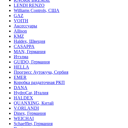
KNORR BREMSE
LENDI RENZO
Williams Controls, США
GAZ
VOITH
Аксессуары
Allison
KMZ
Haldex, Швеция
CASAPPA
MAN, Германия
Итэлма
GUIDO, Германия
HELLA
Прогресс Аутокуча, Сербия
EMER
Коробка раздаточная РКП
DANA
HydroCar, Италия
HALDEX
QUANXING, Китай
V.ORLANDI
Dinex, Германия
WEICHAI
Schaeffler, Германия