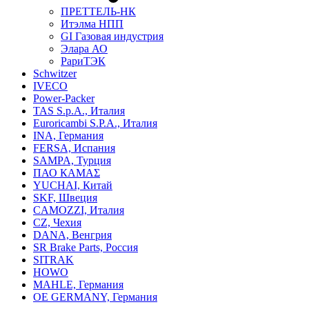
ПРЕТТЕЛЬ-НК
Итэлма НПП
GI Газовая индустрия
Элара АО
РариТЭК
Schwitzer
IVECO
Power-Packer
TAS S.p.A., Италия
Euroricambi S.P.A., Италия
INA, Германия
FERSA, Испания
SAMPA, Турция
ПАО КАМАΣ
YUCHAI, Китай
SKF, Швеция
CAMOZZI, Италия
CZ, Чехия
DANA, Венгрия
SR Brake Parts, Россия
SITRAK
HOWO
MAHLE, Германия
OE GERMANY, Германия