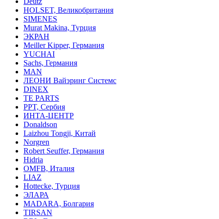
Deutz
HOLSET, Великобритания
SIMENES
Murat Makina, Турция
ЭКРАН
Meiller Kipper, Германия
YUCHAI
Sachs, Германия
MAN
ЛЕОНИ Вайэринг Системс
DINEX
TE PARTS
PPT, Сербия
ИНТА-ЦЕНТР
Donaldson
Laizhou Tongji, Китай
Norgren
Robert Seuffer, Германия
Hidria
OMFB, Италия
LIAZ
Hottecke, Турция
ЭЛАРА
MADARA, Болгария
TIRSAN