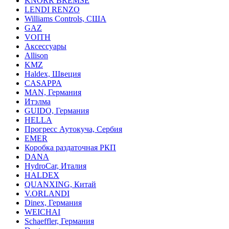
KNORR BREMSE
LENDI RENZO
Williams Controls, США
GAZ
VOITH
Аксессуары
Allison
KMZ
Haldex, Швеция
CASAPPA
MAN, Германия
Итэлма
GUIDO, Германия
HELLA
Прогресс Аутокуча, Сербия
EMER
Коробка раздаточная РКП
DANA
HydroCar, Италия
HALDEX
QUANXING, Китай
V.ORLANDI
Dinex, Германия
WEICHAI
Schaeffler, Германия