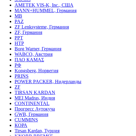
AMETEK VIS-K, Inc., США
MANN+HUMMEL, Германия
MB
PAZ
ZF Lenksysteme, Германия
ZF, Германия
PPT
HTP
Borg Warner, Германия
WABCO, Австрия
ПАО КАМАΣ
РФ
Kongsberg, Норвегия
PRINS
POWER PACKER, Нидерланды
ZF
TIRSAN KARDAN
MEI Madras, Индия
CONTINENTAL
Прогресс Аутокуча
GWB, Германия
CUMMINS
КОРА
Tirsan Kardan, Турция