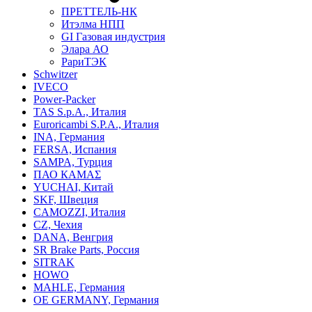
ПРЕТТЕЛЬ-НК
Итэлма НПП
GI Газовая индустрия
Элара АО
РариТЭК
Schwitzer
IVECO
Power-Packer
TAS S.p.A., Италия
Euroricambi S.P.A., Италия
INA, Германия
FERSA, Испания
SAMPA, Турция
ПАО КАМАΣ
YUCHAI, Китай
SKF, Швеция
CAMOZZI, Италия
CZ, Чехия
DANA, Венгрия
SR Brake Parts, Россия
SITRAK
HOWO
MAHLE, Германия
OE GERMANY, Германия