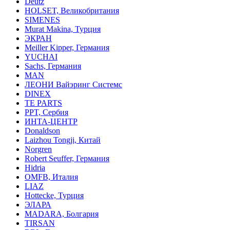
Deutz
HOLSET, Великобритания
SIMENES
Murat Makina, Турция
ЭКРАН
Meiller Kipper, Германия
YUCHAI
Sachs, Германия
MAN
ЛЕОНИ Вайэринг Системс
DINEX
TE PARTS
PPT, Сербия
ИНТА-ЦЕНТР
Donaldson
Laizhou Tongji, Китай
Norgren
Robert Seuffer, Германия
Hidria
OMFB, Италия
LIAZ
Hottecke, Турция
ЭЛАРА
MADARA, Болгария
TIRSAN