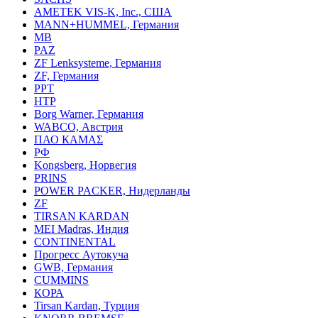
AMETEK VIS-K, Inc., США
MANN+HUMMEL, Германия
MB
PAZ
ZF Lenksysteme, Германия
ZF, Германия
PPT
HTP
Borg Warner, Германия
WABCO, Австрия
ПАО КАМАΣ
РФ
Kongsberg, Норвегия
PRINS
POWER PACKER, Нидерланды
ZF
TIRSAN KARDAN
MEI Madras, Индия
CONTINENTAL
Прогресс Аутокуча
GWB, Германия
CUMMINS
КОРА
Tirsan Kardan, Турция