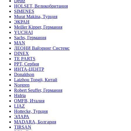
Deutz
HOLSET, Великобритания
SIMENES
Murat Makina, Турция
ЭКРАН
Meiller Kipper, Германия
YUCHAI
Sachs, Германия
MAN
ЛЕОНИ Вайэринг Системс
DINEX
TE PARTS
PPT, Сербия
ИНТА-ЦЕНТР
Donaldson
Laizhou Tongji, Китай
Norgren
Robert Seuffer, Германия
Hidria
OMFB, Италия
LIAZ
Hottecke, Турция
ЭЛАРА
MADARA, Болгария
TIRSAN