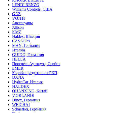
KNORR BREMSE
LENDI RENZO
Williams Controls, США
GAZ
VOITH
Аксессуары
Allison
KMZ
Haldex, Швеция
CASAPPA
MAN, Германия
Итэлма
GUIDO, Германия
HELLA
Прогресс Аутокуча, Сербия
EMER
Коробка раздаточная РКП
DANA
HydroCar, Италия
HALDEX
QUANXING, Китай
V.ORLANDI
Dinex, Германия
WEICHAI
Schaeffler, Германия