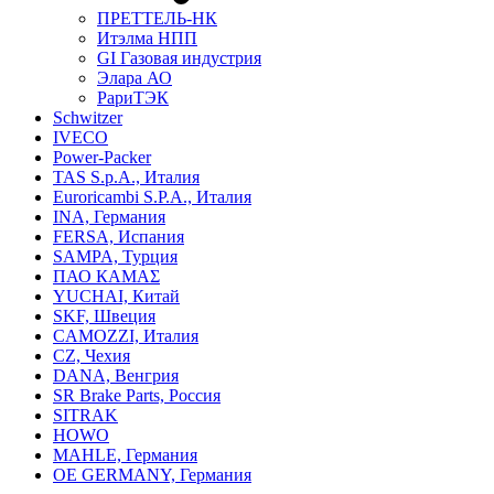
ПРЕТТЕЛЬ-НК
Итэлма НПП
GI Газовая индустрия
Элара АО
РариТЭК
Schwitzer
IVECO
Power-Packer
TAS S.p.A., Италия
Euroricambi S.P.A., Италия
INA, Германия
FERSA, Испания
SAMPA, Турция
ПАО КАМАΣ
YUCHAI, Китай
SKF, Швеция
CAMOZZI, Италия
CZ, Чехия
DANA, Венгрия
SR Brake Parts, Россия
SITRAK
HOWO
MAHLE, Германия
OE GERMANY, Германия