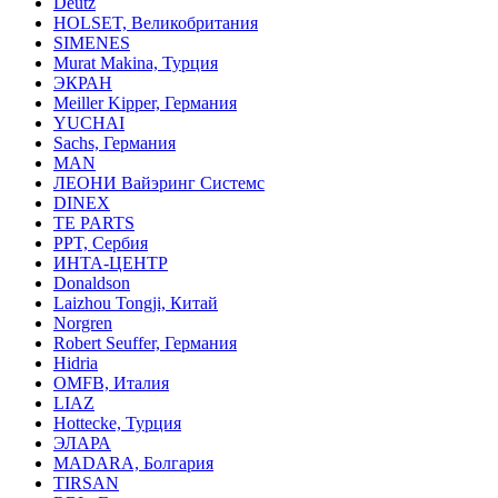
Deutz
HOLSET, Великобритания
SIMENES
Murat Makina, Турция
ЭКРАН
Meiller Kipper, Германия
YUCHAI
Sachs, Германия
MAN
ЛЕОНИ Вайэринг Системс
DINEX
TE PARTS
PPT, Сербия
ИНТА-ЦЕНТР
Donaldson
Laizhou Tongji, Китай
Norgren
Robert Seuffer, Германия
Hidria
OMFB, Италия
LIAZ
Hottecke, Турция
ЭЛАРА
MADARA, Болгария
TIRSAN