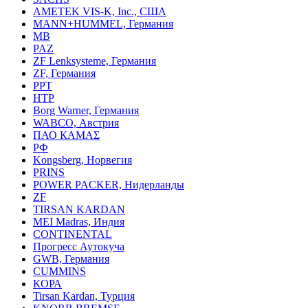
AMETEK VIS-K, Inc., США
MANN+HUMMEL, Германия
MB
PAZ
ZF Lenksysteme, Германия
ZF, Германия
PPT
HTP
Borg Warner, Германия
WABCO, Австрия
ПАО КАМАΣ
РФ
Kongsberg, Норвегия
PRINS
POWER PACKER, Нидерланды
ZF
TIRSAN KARDAN
MEI Madras, Индия
CONTINENTAL
Прогресс Аутокуча
GWB, Германия
CUMMINS
КОРА
Tirsan Kardan, Турция