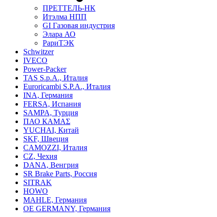
ПРЕТТЕЛЬ-НК
Итэлма НПП
GI Газовая индустрия
Элара АО
РариТЭК
Schwitzer
IVECO
Power-Packer
TAS S.p.A., Италия
Euroricambi S.P.A., Италия
INA, Германия
FERSA, Испания
SAMPA, Турция
ПАО КАМАΣ
YUCHAI, Китай
SKF, Швеция
CAMOZZI, Италия
CZ, Чехия
DANA, Венгрия
SR Brake Parts, Россия
SITRAK
HOWO
MAHLE, Германия
OE GERMANY, Германия