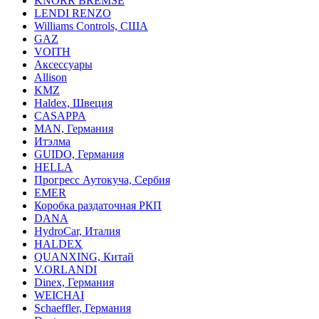
KNORR BREMSE
LENDI RENZO
Williams Controls, США
GAZ
VOITH
Аксессуары
Allison
KMZ
Haldex, Швеция
CASAPPA
MAN, Германия
Итэлма
GUIDO, Германия
HELLA
Прогресс Аутокуча, Сербия
EMER
Коробка раздаточная РКП
DANA
HydroCar, Италия
HALDEX
QUANXING, Китай
V.ORLANDI
Dinex, Германия
WEICHAI
Schaeffler, Германия