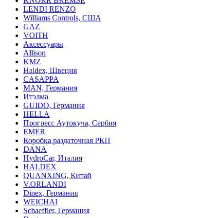
KNORR BREMSE
LENDI RENZO
Williams Controls, США
GAZ
VOITH
Аксессуары
Allison
KMZ
Haldex, Швеция
CASAPPA
MAN, Германия
Итэлма
GUIDO, Германия
HELLA
Прогресс Аутокуча, Сербия
EMER
Коробка раздаточная РКП
DANA
HydroCar, Италия
HALDEX
QUANXING, Китай
V.ORLANDI
Dinex, Германия
WEICHAI
Schaeffler, Германия