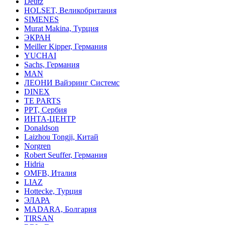
Deutz
HOLSET, Великобритания
SIMENES
Murat Makina, Турция
ЭКРАН
Meiller Kipper, Германия
YUCHAI
Sachs, Германия
MAN
ЛЕОНИ Вайэринг Системс
DINEX
TE PARTS
PPT, Сербия
ИНТА-ЦЕНТР
Donaldson
Laizhou Tongji, Китай
Norgren
Robert Seuffer, Германия
Hidria
OMFB, Италия
LIAZ
Hottecke, Турция
ЭЛАРА
MADARA, Болгария
TIRSAN