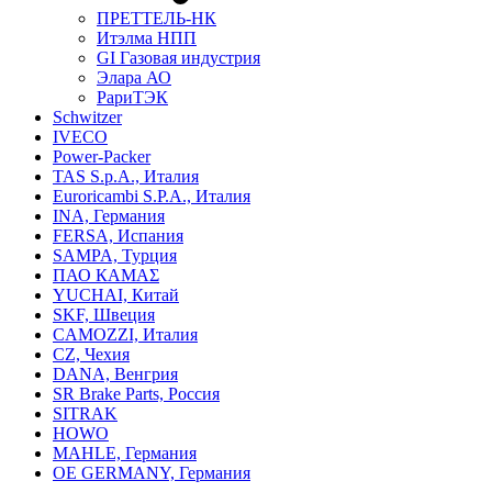
ПРЕТТЕЛЬ-НК
Итэлма НПП
GI Газовая индустрия
Элара АО
РариТЭК
Schwitzer
IVECO
Power-Packer
TAS S.p.A., Италия
Euroricambi S.P.A., Италия
INA, Германия
FERSA, Испания
SAMPA, Турция
ПАО КАМАΣ
YUCHAI, Китай
SKF, Швеция
CAMOZZI, Италия
CZ, Чехия
DANA, Венгрия
SR Brake Parts, Россия
SITRAK
HOWO
MAHLE, Германия
OE GERMANY, Германия