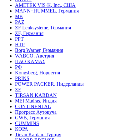
AMETEK VIS-K, Inc., США
MANN+HUMMEL, Германия
MB
PAZ
ZF Lenksysteme, Германия
ZF, Германия
PPT
HTP
Borg Warner, Германия
WABCO, Австрия
ПАО КАМАΣ
РФ
Kongsberg, Норвегия
PRINS
POWER PACKER, Нидерланды
ZF
TIRSAN KARDAN
MEI Madras, Индия
CONTINENTAL
Прогресс Аутокуча
GWB, Германия
CUMMINS
КОРА
Tirsan Kardan, Турция