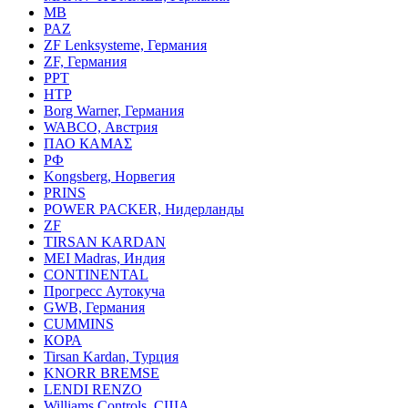
MB
PAZ
ZF Lenksysteme, Германия
ZF, Германия
PPT
HTP
Borg Warner, Германия
WABCO, Австрия
ПАО КАМАΣ
РФ
Kongsberg, Норвегия
PRINS
POWER PACKER, Нидерланды
ZF
TIRSAN KARDAN
MEI Madras, Индия
CONTINENTAL
Прогресс Аутокуча
GWB, Германия
CUMMINS
КОРА
Tirsan Kardan, Турция
KNORR BREMSE
LENDI RENZO
Williams Controls, США