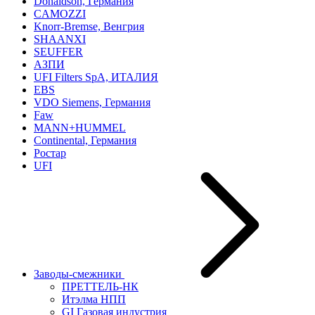
Donaldson, Германия
CAMOZZI
Knorr-Bremse, Венгрия
SHAANXI
SEUFFER
АЗПИ
UFI Filters SpA, ИТАЛИЯ
EBS
VDO Siemens, Германия
Faw
MANN+HUMMEL
Continental, Германия
Ростар
UFI
Заводы-смежники
ПРЕТТЕЛЬ-НК
Итэлма НПП
GI Газовая индустрия