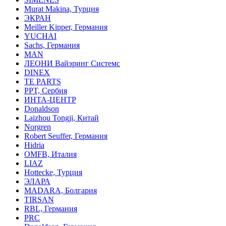
Murat Makina, Турция
ЭКРАН
Meiller Kipper, Германия
YUCHAI
Sachs, Германия
MAN
ЛЕОНИ Вайэринг Системс
DINEX
TE PARTS
PPT, Сербия
ИНТА-ЦЕНТР
Donaldson
Laizhou Tongji, Китай
Norgren
Robert Seuffer, Германия
Hidria
OMFB, Италия
LIAZ
Hottecke, Турция
ЭЛАРА
MADARA, Болгария
TIRSAN
RBL, Германия
PRC