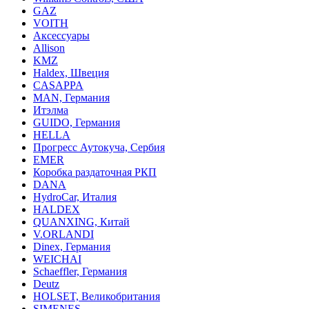
GAZ
VOITH
Аксессуары
Allison
KMZ
Haldex, Швеция
CASAPPA
MAN, Германия
Итэлма
GUIDO, Германия
HELLA
Прогресс Аутокуча, Сербия
EMER
Коробка раздаточная РКП
DANA
HydroCar, Италия
HALDEX
QUANXING, Китай
V.ORLANDI
Dinex, Германия
WEICHAI
Schaeffler, Германия
Deutz
HOLSET, Великобритания
SIMENES