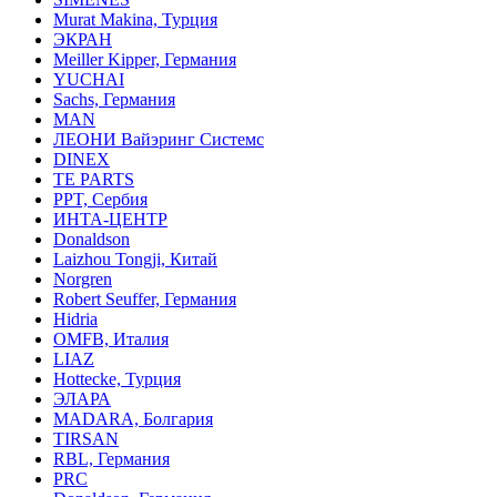
Murat Makina, Турция
ЭКРАН
Meiller Kipper, Германия
YUCHAI
Sachs, Германия
MAN
ЛЕОНИ Вайэринг Системс
DINEX
TE PARTS
PPT, Сербия
ИНТА-ЦЕНТР
Donaldson
Laizhou Tongji, Китай
Norgren
Robert Seuffer, Германия
Hidria
OMFB, Италия
LIAZ
Hottecke, Турция
ЭЛАРА
MADARA, Болгария
TIRSAN
RBL, Германия
PRC