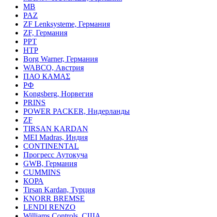
MB
PAZ
ZF Lenksysteme, Германия
ZF, Германия
PPT
HTP
Borg Warner, Германия
WABCO, Австрия
ПАО КАМАΣ
РФ
Kongsberg, Норвегия
PRINS
POWER PACKER, Нидерланды
ZF
TIRSAN KARDAN
MEI Madras, Индия
CONTINENTAL
Прогресс Аутокуча
GWB, Германия
CUMMINS
КОРА
Tirsan Kardan, Турция
KNORR BREMSE
LENDI RENZO
Williams Controls, США