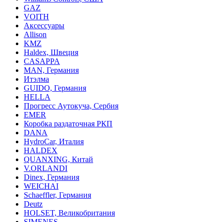
GAZ
VOITH
Аксессуары
Allison
KMZ
Haldex, Швеция
CASAPPA
MAN, Германия
Итэлма
GUIDO, Германия
HELLA
Прогресс Аутокуча, Сербия
EMER
Коробка раздаточная РКП
DANA
HydroCar, Италия
HALDEX
QUANXING, Китай
V.ORLANDI
Dinex, Германия
WEICHAI
Schaeffler, Германия
Deutz
HOLSET, Великобритания
SIMENES