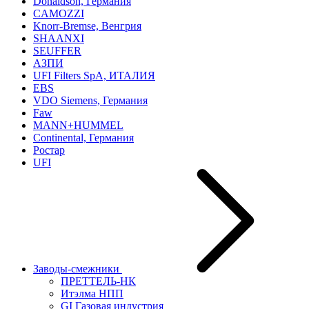
Donaldson, Германия
CAMOZZI
Knorr-Bremse, Венгрия
SHAANXI
SEUFFER
АЗПИ
UFI Filters SpA, ИТАЛИЯ
EBS
VDO Siemens, Германия
Faw
MANN+HUMMEL
Continental, Германия
Ростар
UFI
Заводы-смежники
ПРЕТТЕЛЬ-НК
Итэлма НПП
GI Газовая индустрия