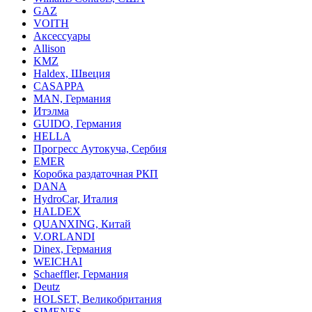
GAZ
VOITH
Аксессуары
Allison
KMZ
Haldex, Швеция
CASAPPA
MAN, Германия
Итэлма
GUIDO, Германия
HELLA
Прогресс Аутокуча, Сербия
EMER
Коробка раздаточная РКП
DANA
HydroCar, Италия
HALDEX
QUANXING, Китай
V.ORLANDI
Dinex, Германия
WEICHAI
Schaeffler, Германия
Deutz
HOLSET, Великобритания
SIMENES