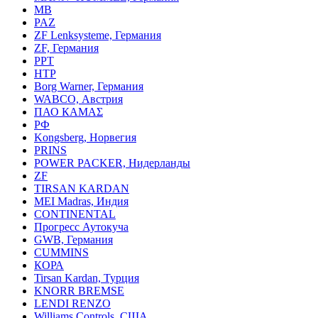
MB
PAZ
ZF Lenksysteme, Германия
ZF, Германия
PPT
HTP
Borg Warner, Германия
WABCO, Австрия
ПАО КАМАΣ
РФ
Kongsberg, Норвегия
PRINS
POWER PACKER, Нидерланды
ZF
TIRSAN KARDAN
MEI Madras, Индия
CONTINENTAL
Прогресс Аутокуча
GWB, Германия
CUMMINS
КОРА
Tirsan Kardan, Турция
KNORR BREMSE
LENDI RENZO
Williams Controls, США