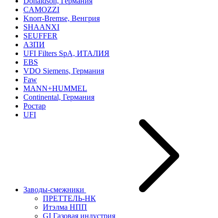
Donaldson, Германия
CAMOZZI
Knorr-Bremse, Венгрия
SHAANXI
SEUFFER
АЗПИ
UFI Filters SpA, ИТАЛИЯ
EBS
VDO Siemens, Германия
Faw
MANN+HUMMEL
Continental, Германия
Ростар
UFI
Заводы-смежники
ПРЕТТЕЛЬ-НК
Итэлма НПП
GI Газовая индустрия