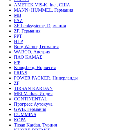
AMETEK VIS-K, Inc., США
MANN+HUMMEL, Германия
MB
PAZ
ZF Lenksysteme, Германия
ZF, Германия
PPT
HTP
Borg Warner, Германия
WABCO, Австрия
ПАО КАМАΣ
РФ
Kongsberg, Норвегия
PRINS
POWER PACKER, Нидерланды
ZF
TIRSAN KARDAN
MEI Madras, Индия
CONTINENTAL
Прогресс Аутокуча
GWB, Германия
CUMMINS
КОРА
Tirsan Kardan, Турция