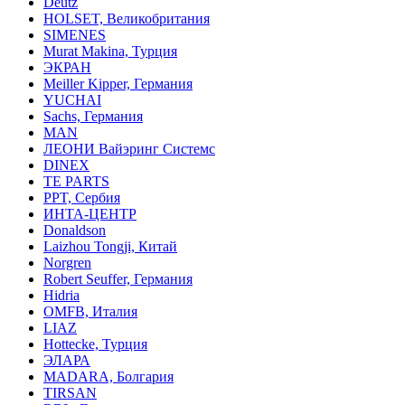
Deutz
HOLSET, Великобритания
SIMENES
Murat Makina, Турция
ЭКРАН
Meiller Kipper, Германия
YUCHAI
Sachs, Германия
MAN
ЛЕОНИ Вайэринг Системс
DINEX
TE PARTS
PPT, Сербия
ИНТА-ЦЕНТР
Donaldson
Laizhou Tongji, Китай
Norgren
Robert Seuffer, Германия
Hidria
OMFB, Италия
LIAZ
Hottecke, Турция
ЭЛАРА
MADARA, Болгария
TIRSAN