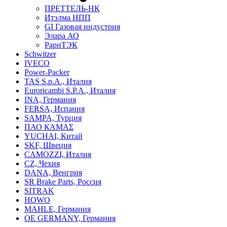
ПРЕТТЕЛЬ-НК
Итэлма НПП
GI Газовая индустрия
Элара АО
РариТЭК
Schwitzer
IVECO
Power-Packer
TAS S.p.A., Италия
Euroricambi S.P.A., Италия
INA, Германия
FERSA, Испания
SAMPA, Турция
ПАО КАМАΣ
YUCHAI, Китай
SKF, Швеция
CAMOZZI, Италия
CZ, Чехия
DANA, Венгрия
SR Brake Parts, Россия
SITRAK
HOWO
MAHLE, Германия
OE GERMANY, Германия