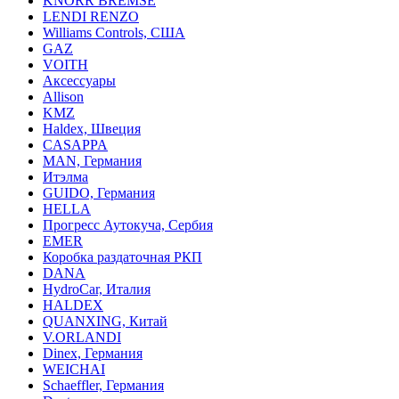
KNORR BREMSE
LENDI RENZO
Williams Controls, США
GAZ
VOITH
Аксессуары
Allison
KMZ
Haldex, Швеция
CASAPPA
MAN, Германия
Итэлма
GUIDO, Германия
HELLA
Прогресс Аутокуча, Сербия
EMER
Коробка раздаточная РКП
DANA
HydroCar, Италия
HALDEX
QUANXING, Китай
V.ORLANDI
Dinex, Германия
WEICHAI
Schaeffler, Германия