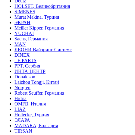
Deutz
HOLSET, Великобритания
SIMENES
Murat Makina, Турция
ЭКРАН
Meiller Kipper, Германия
YUCHAI
Sachs, Германия
MAN
ЛЕОНИ Вайэринг Системс
DINEX
TE PARTS
PPT, Сербия
ИНТА-ЦЕНТР
Donaldson
Laizhou Tongji, Китай
Norgren
Robert Seuffer, Германия
Hidria
OMFB, Италия
LIAZ
Hottecke, Турция
ЭЛАРА
MADARA, Болгария
TIRSAN