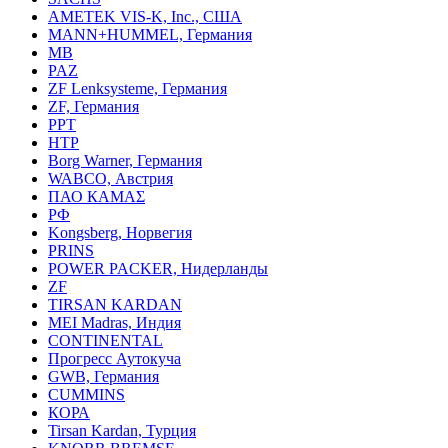
AMETEK VIS-K, Inc., США
MANN+HUMMEL, Германия
MB
PAZ
ZF Lenksysteme, Германия
ZF, Германия
PPT
HTP
Borg Warner, Германия
WABCO, Австрия
ПАО КАМАΣ
РФ
Kongsberg, Норвегия
PRINS
POWER PACKER, Нидерланды
ZF
TIRSAN KARDAN
MEI Madras, Индия
CONTINENTAL
Прогресс Аутокуча
GWB, Германия
CUMMINS
КОРА
Tirsan Kardan, Турция