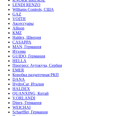
KNORR BREMSE
LENDI RENZO
Williams Controls, США
GAZ
VOITH
Аксессуары
Allison
KMZ
Haldex, Швеция
CASAPPA
MAN, Германия
Итэлма
GUIDO, Германия
HELLA
Прогресс Аутокуча, Сербия
EMER
Коробка раздаточная РКП
DANA
HydroCar, Италия
HALDEX
QUANXING, Китай
V.ORLANDI
Dinex, Германия
WEICHAI
Schaeffler, Германия