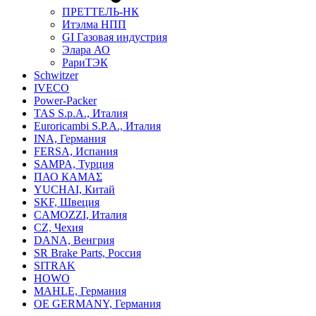
ПРЕТТЕЛЬ-НК
Итэлма НПП
GI Газовая индустрия
Элара АО
РариТЭК
Schwitzer
IVECO
Power-Packer
TAS S.p.A., Италия
Euroricambi S.P.A., Италия
INA, Германия
FERSA, Испания
SAMPA, Турция
ПАО КАМАΣ
YUCHAI, Китай
SKF, Швеция
CAMOZZI, Италия
CZ, Чехия
DANA, Венгрия
SR Brake Parts, Россия
SITRAK
HOWO
MAHLE, Германия
OE GERMANY, Германия