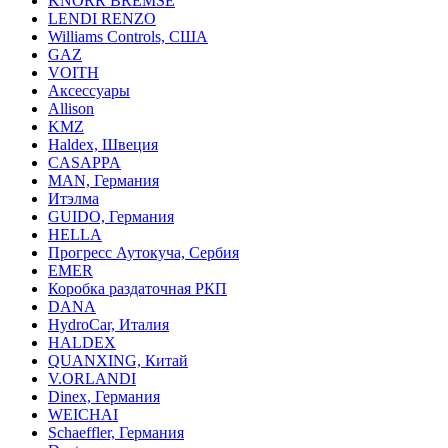
KNORR BREMSE
LENDI RENZO
Williams Controls, США
GAZ
VOITH
Аксессуары
Allison
KMZ
Haldex, Швеция
CASAPPA
MAN, Германия
Итэлма
GUIDO, Германия
HELLA
Прогресс Аутокуча, Сербия
EMER
Коробка раздаточная РКП
DANA
HydroCar, Италия
HALDEX
QUANXING, Китай
V.ORLANDI
Dinex, Германия
WEICHAI
Schaeffler, Германия