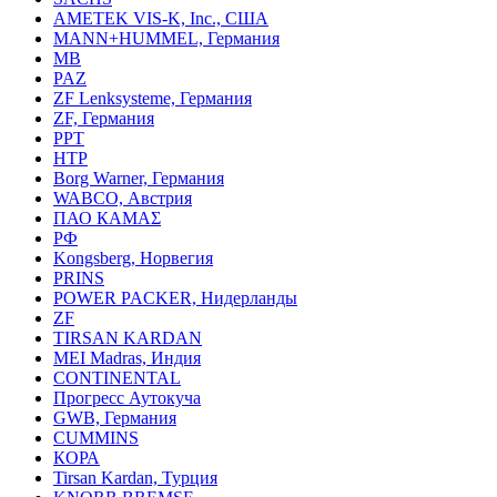
AMETEK VIS-K, Inc., США
MANN+HUMMEL, Германия
MB
PAZ
ZF Lenksysteme, Германия
ZF, Германия
PPT
HTP
Borg Warner, Германия
WABCO, Австрия
ПАО КАМАΣ
РФ
Kongsberg, Норвегия
PRINS
POWER PACKER, Нидерланды
ZF
TIRSAN KARDAN
MEI Madras, Индия
CONTINENTAL
Прогресс Аутокуча
GWB, Германия
CUMMINS
КОРА
Tirsan Kardan, Турция