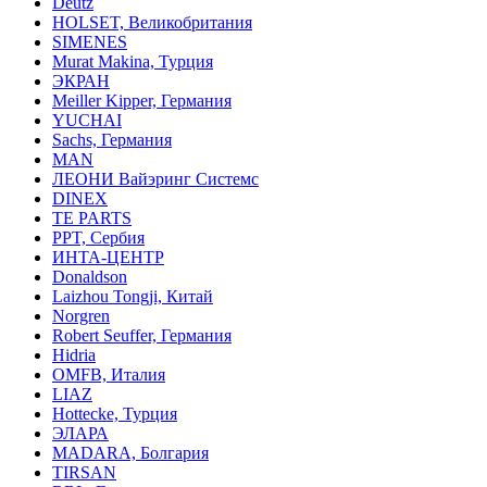
Deutz
HOLSET, Великобритания
SIMENES
Murat Makina, Турция
ЭКРАН
Meiller Kipper, Германия
YUCHAI
Sachs, Германия
MAN
ЛЕОНИ Вайэринг Системс
DINEX
TE PARTS
PPT, Сербия
ИНТА-ЦЕНТР
Donaldson
Laizhou Tongji, Китай
Norgren
Robert Seuffer, Германия
Hidria
OMFB, Италия
LIAZ
Hottecke, Турция
ЭЛАРА
MADARA, Болгария
TIRSAN