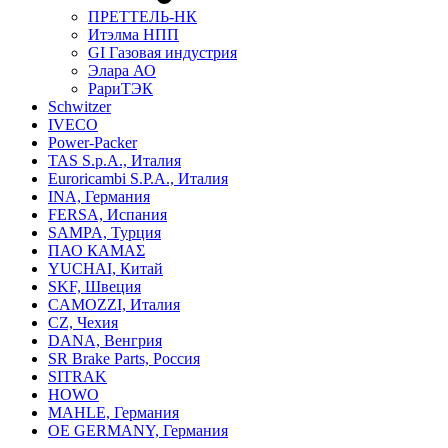
ПРЕТТЕЛЬ-НК
Итэлма НПП
GI Газовая индустрия
Элара АО
РариТЭК
Schwitzer
IVECO
Power-Packer
TAS S.p.A., Италия
Euroricambi S.P.A., Италия
INA, Германия
FERSA, Испания
SAMPA, Турция
ПАО КАМАΣ
YUCHAI, Китай
SKF, Швеция
CAMOZZI, Италия
CZ, Чехия
DANA, Венгрия
SR Brake Parts, Россия
SITRAK
HOWO
MAHLE, Германия
OE GERMANY, Германия