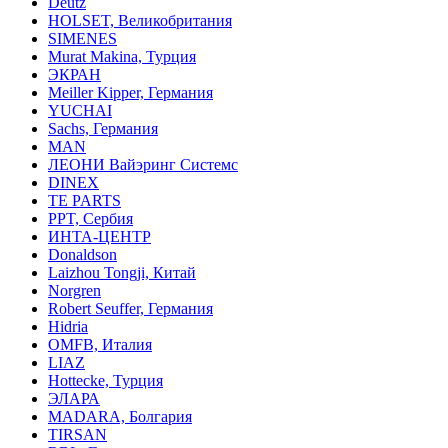
Deutz
HOLSET, Великобритания
SIMENES
Murat Makina, Турция
ЭКРАН
Meiller Kipper, Германия
YUCHAI
Sachs, Германия
MAN
ЛЕОНИ Вайэринг Системс
DINEX
TE PARTS
PPT, Сербия
ИНТА-ЦЕНТР
Donaldson
Laizhou Tongji, Китай
Norgren
Robert Seuffer, Германия
Hidria
OMFB, Италия
LIAZ
Hottecke, Турция
ЭЛАРА
MADARA, Болгария
TIRSAN