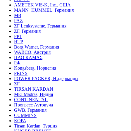
AMETEK VIS-K, Inc., США
MANN+HUMMEL, Германия
MB
PAZ
ZF Lenksysteme, Германия
ZF, Германия
PPT
HTP
Borg Warner, Германия
WABCO, Австрия
ПАО КАМАΣ
РФ
Kongsberg, Норвегия
PRINS
POWER PACKER, Нидерланды
ZF
TIRSAN KARDAN
MEI Madras, Индия
CONTINENTAL
Прогресс Аутокуча
GWB, Германия
CUMMINS
КОРА
Tirsan Kardan, Турция