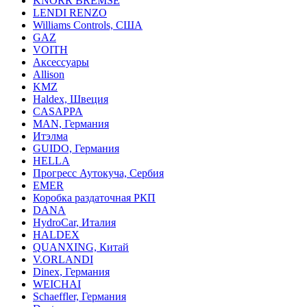
KNORR BREMSE
LENDI RENZO
Williams Controls, США
GAZ
VOITH
Аксессуары
Allison
KMZ
Haldex, Швеция
CASAPPA
MAN, Германия
Итэлма
GUIDO, Германия
HELLA
Прогресс Аутокуча, Сербия
EMER
Коробка раздаточная РКП
DANA
HydroCar, Италия
HALDEX
QUANXING, Китай
V.ORLANDI
Dinex, Германия
WEICHAI
Schaeffler, Германия