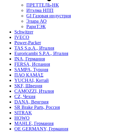
ПРЕТТЕЛЬ-НК
Итэлма НПП
GI Газовая индустрия
Элара АО
РариТЭК
Schwitzer
IVECO
Power-Packer
TAS S.p.A., Италия
Euroricambi S.P.A., Италия
INA, Германия
FERSA, Испания
SAMPA, Турция
ПАО КАМАΣ
YUCHAI, Китай
SKF, Швеция
CAMOZZI, Италия
CZ, Чехия
DANA, Венгрия
SR Brake Parts, Россия
SITRAK
HOWO
MAHLE, Германия
OE GERMANY, Германия