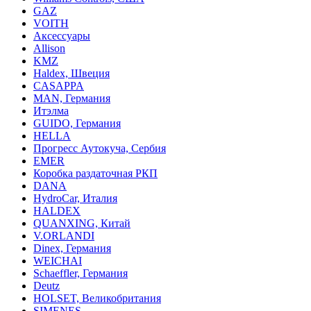
GAZ
VOITH
Аксессуары
Allison
KMZ
Haldex, Швеция
CASAPPA
MAN, Германия
Итэлма
GUIDO, Германия
HELLA
Прогресс Аутокуча, Сербия
EMER
Коробка раздаточная РКП
DANA
HydroCar, Италия
HALDEX
QUANXING, Китай
V.ORLANDI
Dinex, Германия
WEICHAI
Schaeffler, Германия
Deutz
HOLSET, Великобритания
SIMENES