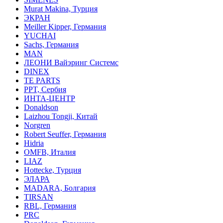
Murat Makina, Турция
ЭКРАН
Meiller Kipper, Германия
YUCHAI
Sachs, Германия
MAN
ЛЕОНИ Вайэринг Системс
DINEX
TE PARTS
PPT, Сербия
ИНТА-ЦЕНТР
Donaldson
Laizhou Tongji, Китай
Norgren
Robert Seuffer, Германия
Hidria
OMFB, Италия
LIAZ
Hottecke, Турция
ЭЛАРА
MADARA, Болгария
TIRSAN
RBL, Германия
PRC