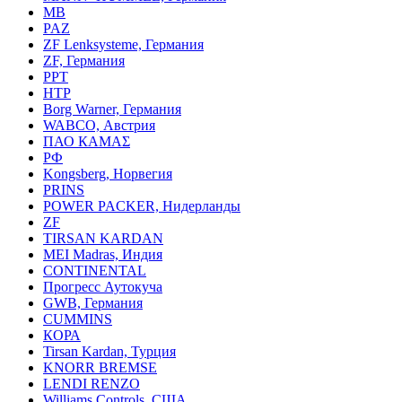
MB
PAZ
ZF Lenksysteme, Германия
ZF, Германия
PPT
HTP
Borg Warner, Германия
WABCO, Австрия
ПАО КАМАΣ
РФ
Kongsberg, Норвегия
PRINS
POWER PACKER, Нидерланды
ZF
TIRSAN KARDAN
MEI Madras, Индия
CONTINENTAL
Прогресс Аутокуча
GWB, Германия
CUMMINS
КОРА
Tirsan Kardan, Турция
KNORR BREMSE
LENDI RENZO
Williams Controls, США