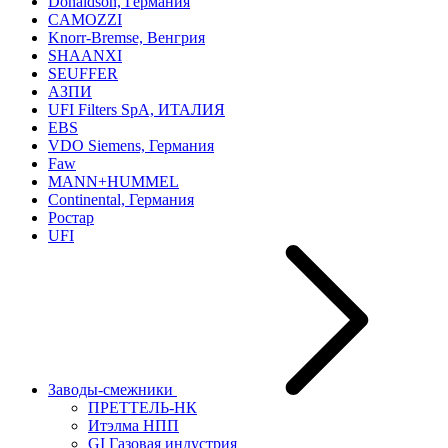
Donaldson, Германия
CAMOZZI
Knorr-Bremse, Венгрия
SHAANXI
SEUFFER
АЗПИ
UFI Filters SpA, ИТАЛИЯ
EBS
VDO Siemens, Германия
Faw
MANN+HUMMEL
Continental, Германия
Ростар
UFI
Заводы-смежники
ПРЕТТЕЛЬ-НК
Итэлма НПП
GI Газовая индустрия