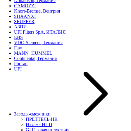
Donaldson, Германия
CAMOZZI
Knorr-Bremse, Венгрия
SHAANXI
SEUFFER
АЗПИ
UFI Filters SpA, ИТАЛИЯ
EBS
VDO Siemens, Германия
Faw
MANN+HUMMEL
Continental, Германия
Ростар
UFI
Заводы-смежники
ПРЕТТЕЛЬ-НК
Итэлма НПП
GI Газовая индустрия