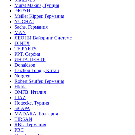
Murat Makina, Турция
ЭКРАН
Meiller Kipper, Германия
YUCHAI
Sachs, Германия
MAN
ЛЕОНИ Вайэринг Системс
DINEX
TE PARTS
PPT, Сербия
ИНТА-ЦЕНТР
Donaldson
Laizhou Tongji, Китай
Norgren
Robert Seuffer, Германия
Hidria
OMFB, Италия
LIAZ
Hottecke, Турция
ЭЛАРА
MADARA, Болгария
TIRSAN
RBL, Германия
PRC