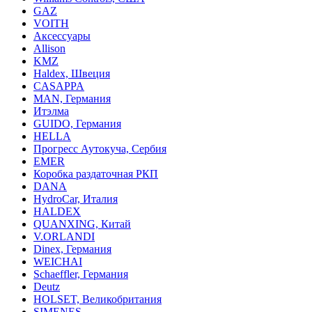
GAZ
VOITH
Аксессуары
Allison
KMZ
Haldex, Швеция
CASAPPA
MAN, Германия
Итэлма
GUIDO, Германия
HELLA
Прогресс Аутокуча, Сербия
EMER
Коробка раздаточная РКП
DANA
HydroCar, Италия
HALDEX
QUANXING, Китай
V.ORLANDI
Dinex, Германия
WEICHAI
Schaeffler, Германия
Deutz
HOLSET, Великобритания
SIMENES