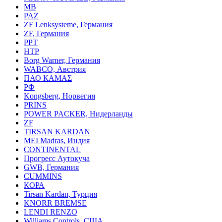
MB
PAZ
ZF Lenksysteme, Германия
ZF, Германия
PPT
HTP
Borg Warner, Германия
WABCO, Австрия
ПАО КАМАΣ
РФ
Kongsberg, Норвегия
PRINS
POWER PACKER, Нидерланды
ZF
TIRSAN KARDAN
MEI Madras, Индия
CONTINENTAL
Прогресс Аутокуча
GWB, Германия
CUMMINS
КОРА
Tirsan Kardan, Турция
KNORR BREMSE
LENDI RENZO
Williams Controls, США