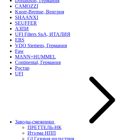
Donaldson, Германия
CAMOZZI
Knorr-Bremse, Венгрия
SHAANXI
SEUFFER
АЗПИ
UFI Filters SpA, ИТАЛИЯ
EBS
VDO Siemens, Германия
Faw
MANN+HUMMEL
Continental, Германия
Ростар
UFI
Заводы-смежники
ПРЕТТЕЛЬ-НК
Итэлма НПП
GI Газовая индустрия