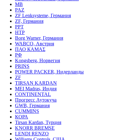
MB
PAZ
ZF Lenksysteme, Германия
ZF, Германия
PPT
HTP
Borg Warner, Германия
WABCO, Австрия
ПАО КАМАΣ
РФ
Kongsberg, Норвегия
PRINS
POWER PACKER, Нидерланды
ZF
TIRSAN KARDAN
MEI Madras, Индия
CONTINENTAL
Прогресс Аутокуча
GWB, Германия
CUMMINS
КОРА
Tirsan Kardan, Турция
KNORR BREMSE
LENDI RENZO
Williams Controls, США