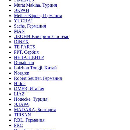
Murat Makina, Турция
ЭКРАН
Meiller Kipper, Германия
YUCHAI
Sachs, Германия
MAN
ЛЕОНИ Вайэринг Системс
DINEX
TE PARTS
PPT, Сербия
ИНТА-ЦЕНТР
Donaldson
Laizhou Tongji, Китай
Norgren
Robert Seuffer, Германия
Hidria
OMFB, Италия
LIAZ
Hottecke, Турция
ЭЛАРА
MADARA, Болгария
TIRSAN
RBL, Германия
PRC