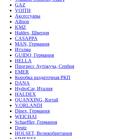
GAZ
VOITH
Аксессуары
Allison
KMZ
Haldex, Швеция
CASAPPA
MAN, Германия
Итэлма
GUIDO, Германия
HELLA
Прогресс Аутокуча, Сербия
EMER
Коробка раздаточная РКП
DANA
HydroCar, Италия
HALDEX
QUANXING, Китай
V.ORLANDI
Dinex, Германия
WEICHAI
Schaeffler, Германия
Deutz
HOLSET, Великобритания
SIMENES