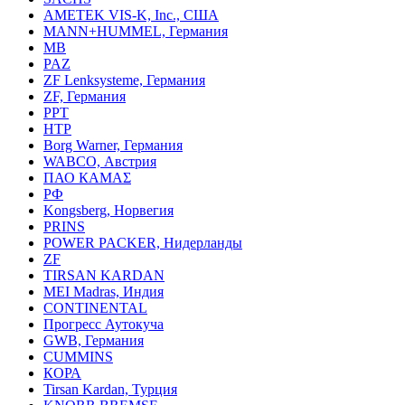
AMETEK VIS-K, Inc., США
MANN+HUMMEL, Германия
MB
PAZ
ZF Lenksysteme, Германия
ZF, Германия
PPT
HTP
Borg Warner, Германия
WABCO, Австрия
ПАО КАМАΣ
РФ
Kongsberg, Норвегия
PRINS
POWER PACKER, Нидерланды
ZF
TIRSAN KARDAN
MEI Madras, Индия
CONTINENTAL
Прогресс Аутокуча
GWB, Германия
CUMMINS
КОРА
Tirsan Kardan, Турция