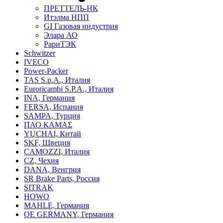
ПРЕТТЕЛЬ-НК
Итэлма НПП
GI Газовая индустрия
Элара АО
РариТЭК
Schwitzer
IVECO
Power-Packer
TAS S.p.A., Италия
Euroricambi S.P.A., Италия
INA, Германия
FERSA, Испания
SAMPA, Турция
ПАО КАМАΣ
YUCHAI, Китай
SKF, Швеция
CAMOZZI, Италия
CZ, Чехия
DANA, Венгрия
SR Brake Parts, Россия
SITRAK
HOWO
MAHLE, Германия
OE GERMANY, Германия