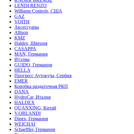
KNORR BREMSE
LENDI RENZO
Williams Controls, США
GAZ
VOITH
Аксессуары
Allison
KMZ
Haldex, Швеция
CASAPPA
MAN, Германия
Итэлма
GUIDO, Германия
HELLA
Прогресс Аутокуча, Сербия
EMER
Коробка раздаточная РКП
DANA
HydroCar, Италия
HALDEX
QUANXING, Китай
V.ORLANDI
Dinex, Германия
WEICHAI
Schaeffler, Германия