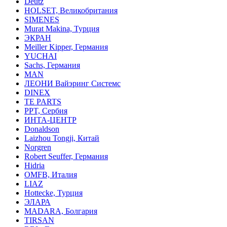
Deutz
HOLSET, Великобритания
SIMENES
Murat Makina, Турция
ЭКРАН
Meiller Kipper, Германия
YUCHAI
Sachs, Германия
MAN
ЛЕОНИ Вайэринг Системс
DINEX
TE PARTS
PPT, Сербия
ИНТА-ЦЕНТР
Donaldson
Laizhou Tongji, Китай
Norgren
Robert Seuffer, Германия
Hidria
OMFB, Италия
LIAZ
Hottecke, Турция
ЭЛАРА
MADARA, Болгария
TIRSAN