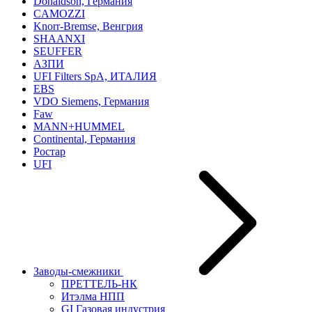
Donaldson, Германия
CAMOZZI
Knorr-Bremse, Венгрия
SHAANXI
SEUFFER
АЗПИ
UFI Filters SpA, ИТАЛИЯ
EBS
VDO Siemens, Германия
Faw
MANN+HUMMEL
Continental, Германия
Ростар
UFI
Заводы-смежники
ПРЕТТЕЛЬ-НК
Итэлма НПП
GI Газовая индустрия