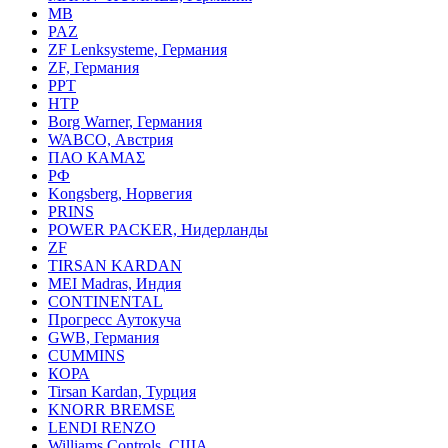
MB
PAZ
ZF Lenksysteme, Германия
ZF, Германия
PPT
HTP
Borg Warner, Германия
WABCO, Австрия
ПАО КАМАΣ
РФ
Kongsberg, Норвегия
PRINS
POWER PACKER, Нидерланды
ZF
TIRSAN KARDAN
MEI Madras, Индия
CONTINENTAL
Прогресс Аутокуча
GWB, Германия
CUMMINS
КОРА
Tirsan Kardan, Турция
KNORR BREMSE
LENDI RENZO
Williams Controls, США