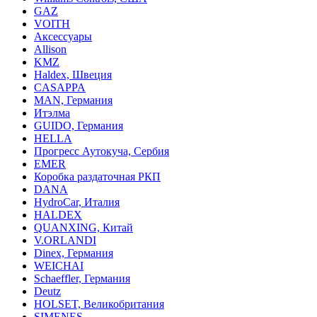
GAZ
VOITH
Аксессуары
Allison
KMZ
Haldex, Швеция
CASAPPA
MAN, Германия
Итэлма
GUIDO, Германия
HELLA
Прогресс Аутокуча, Сербия
EMER
Коробка раздаточная РКП
DANA
HydroCar, Италия
HALDEX
QUANXING, Китай
V.ORLANDI
Dinex, Германия
WEICHAI
Schaeffler, Германия
Deutz
HOLSET, Великобритания
SIMENES