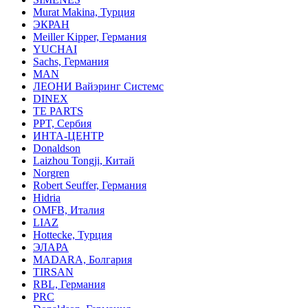
Murat Makina, Турция
ЭКРАН
Meiller Kipper, Германия
YUCHAI
Sachs, Германия
MAN
ЛЕОНИ Вайэринг Системс
DINEX
TE PARTS
PPT, Сербия
ИНТА-ЦЕНТР
Donaldson
Laizhou Tongji, Китай
Norgren
Robert Seuffer, Германия
Hidria
OMFB, Италия
LIAZ
Hottecke, Турция
ЭЛАРА
MADARA, Болгария
TIRSAN
RBL, Германия
PRC