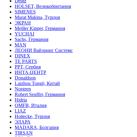
Deutz
HOLSET, Великобритания
SIMENES
Murat Makina, Турция
ЭКРАН
Meiller Kipper, Германия
YUCHAI
Sachs, Германия
MAN
ЛЕОНИ Вайэринг Системс
DINEX
TE PARTS
PPT, Сербия
ИНТА-ЦЕНТР
Donaldson
Laizhou Tongji, Китай
Norgren
Robert Seuffer, Германия
Hidria
OMFB, Италия
LIAZ
Hottecke, Турция
ЭЛАРА
MADARA, Болгария
TIRSAN