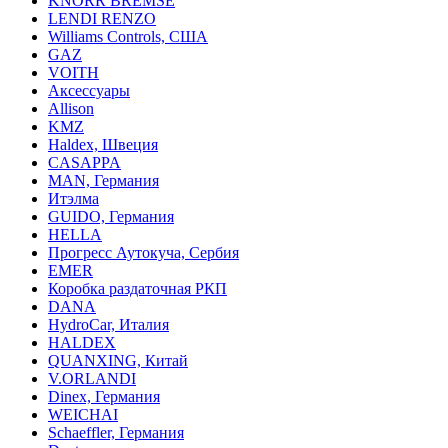
KNORR BREMSE
LENDI RENZO
Williams Controls, США
GAZ
VOITH
Аксессуары
Allison
KMZ
Haldex, Швеция
CASAPPA
MAN, Германия
Итэлма
GUIDO, Германия
HELLA
Прогресс Аутокуча, Сербия
EMER
Коробка раздаточная РКП
DANA
HydroCar, Италия
HALDEX
QUANXING, Китай
V.ORLANDI
Dinex, Германия
WEICHAI
Schaeffler, Германия