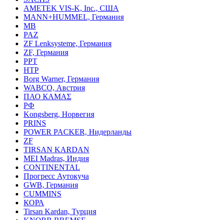
AMETEK VIS-K, Inc., США
MANN+HUMMEL, Германия
MB
PAZ
ZF Lenksysteme, Германия
ZF, Германия
PPT
HTP
Borg Warner, Германия
WABCO, Австрия
ПАО КАМАΣ
РФ
Kongsberg, Норвегия
PRINS
POWER PACKER, Нидерланды
ZF
TIRSAN KARDAN
MEI Madras, Индия
CONTINENTAL
Прогресс Аутокуча
GWB, Германия
CUMMINS
КОРА
Tirsan Kardan, Турция