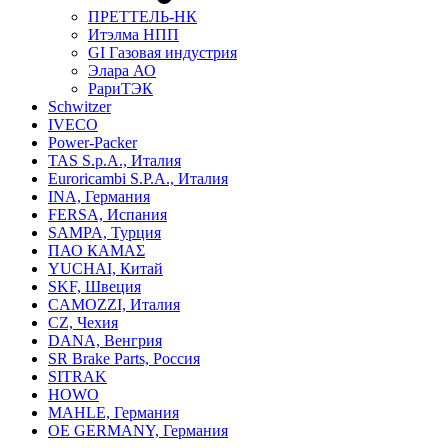
ПРЕТТЕЛЬ-НК
Итэлма НПП
GI Газовая индустрия
Элара АО
РариТЭК
Schwitzer
IVECO
Power-Packer
TAS S.p.A., Италия
Euroricambi S.P.A., Италия
INA, Германия
FERSA, Испания
SAMPA, Турция
ПАО КАМАΣ
YUCHAI, Китай
SKF, Швеция
CAMOZZI, Италия
CZ, Чехия
DANA, Венгрия
SR Brake Parts, Россия
SITRAK
HOWO
MAHLE, Германия
OE GERMANY, Германия