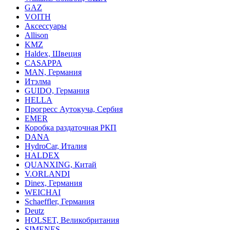
GAZ
VOITH
Аксессуары
Allison
KMZ
Haldex, Швеция
CASAPPA
MAN, Германия
Итэлма
GUIDO, Германия
HELLA
Прогресс Аутокуча, Сербия
EMER
Коробка раздаточная РКП
DANA
HydroCar, Италия
HALDEX
QUANXING, Китай
V.ORLANDI
Dinex, Германия
WEICHAI
Schaeffler, Германия
Deutz
HOLSET, Великобритания
SIMENES