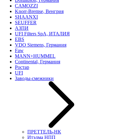
Donaldson, Германия
CAMOZZI
Knorr-Bremse, Венгрия
SHAANXI
SEUFFER
АЗПИ
UFI Filters SpA, ИТАЛИЯ
EBS
VDO Siemens, Германия
Faw
MANN+HUMMEL
Continental, Германия
Ростар
UFI
Заводы-смежники
ПРЕТТЕЛЬ-НК
Итэлма НПП