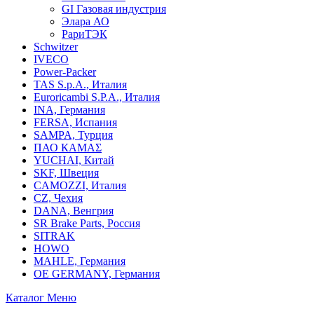
GI Газовая индустрия
Элара АО
РариТЭК
Schwitzer
IVECO
Power-Packer
TAS S.p.A., Италия
Euroricambi S.P.A., Италия
INA, Германия
FERSA, Испания
SAMPA, Турция
ПАО КАМАΣ
YUCHAI, Китай
SKF, Швеция
CAMOZZI, Италия
CZ, Чехия
DANA, Венгрия
SR Brake Parts, Россия
SITRAK
HOWO
MAHLE, Германия
OE GERMANY, Германия
Каталог
Меню