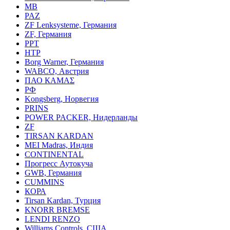
MB
PAZ
ZF Lenksysteme, Германия
ZF, Германия
PPT
HTP
Borg Warner, Германия
WABCO, Австрия
ПАО КАМАΣ
РФ
Kongsberg, Норвегия
PRINS
POWER PACKER, Нидерланды
ZF
TIRSAN KARDAN
MEI Madras, Индия
CONTINENTAL
Прогресс Аутокуча
GWB, Германия
CUMMINS
КОРА
Tirsan Kardan, Турция
KNORR BREMSE
LENDI RENZO
Williams Controls, США